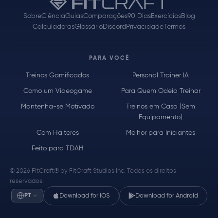
Sobre
Ciência
Guias
Comparações
90 Dias
Exercícios
Blog
Calculadoras
Glossário
Discord
Privacidade
Termos
PARA VOCÊ
Treinos Gamificados
Personal Trainer IA
Como um Videogame
Para Quem Odeia Treinar
Mantenha-se Motivado
Treinos em Casa (Sem
Equipamento)
Com Halteres
Melhor para Iniciantes
Feito para TDAH
© 2026 FitCraft® by FitCraft Studios Inc. Todos os direitos
reservados.
PT
Download for iOS
Download for Android