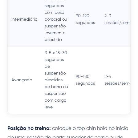
segundos
com peso
90-120
2-3
Intermediário
corporal ou
segundos
sessões/semana
suspensão
levemente
assistida
3-5 x 15-30
segundos
de
suspensão,
90-180
2-4
Avançado
descidas
segundos
sessões/semana
de barra ou
suspensão
com carga
leve
Posição no treino:
coloque o top chin hold no início
de uma sessão de parte superior do corpo ou de