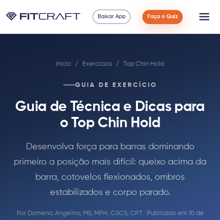
Baixar App
Faça o Quiz
Ciência
Início
/
Exercícios
/
Top Chin Hold
Guias
GUIA DE EXERCÍCIO
Comparações
Guia de Técnica e Dicas para
90 Dias
o Top Chin Hold
Exercícios
Desenvolva força para barras dominando
primeiro a posição mais difícil: queixo acima da
Blog
barra, cotovelos flexionados, ombros
estabilizados e corpo parado.
Calculadoras
Por
Domenic Angelino, MS, MPH, CSCS, CPT
· Publicado em 10 de