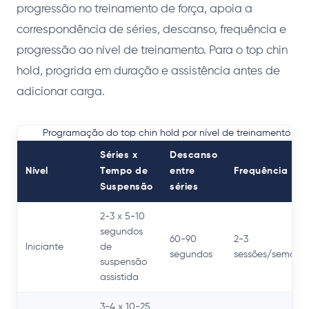
progressão no treinamento de força, apoia a
correspondência de séries, descanso, frequência e
progressão ao nível de treinamento. Para o top chin
hold, progrida em duração e assistência antes de
adicionar carga.
Programação do top chin hold por nível de treinamento
Séries x
Descanso
Nível
Tempo de
entre
Frequência
Suspensão
séries
2-3 x 5-10
segundos
60-90
2-3
Iniciante
de
segundos
sessões/semana
suspensão
assistida
3-4 x 10-25