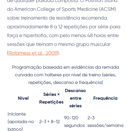
de qualquer puxada composta. O Position Stand
do American College of Sports Medicine (ACSM)
sobre treinamento de resistência recomenda
aproximadamente 8 a 12 repetições por série para
força e hipertrofia, com pelo menos 48 horas entre
sessões que treinam o mesmo grupo muscular
(
Ratamess et al., 2009
).
Programação baseada em evidências da remada
curvada com halteres por nível de treino (séries,
repetições, descanso e frequência)
Descanso
Séries ×
Nível
entre
Frequência
Repetições
séries
Iniciante
90-120
2-3
(apoiada no
2-3 × 8-12
segundos
sessões/semana
banco)