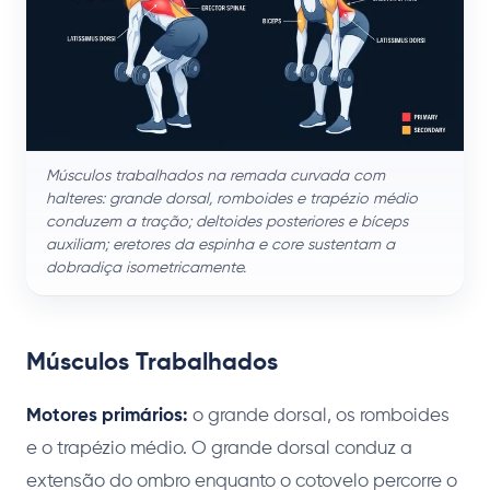
Músculos trabalhados na remada curvada com
halteres: grande dorsal, romboides e trapézio médio
conduzem a tração; deltoides posteriores e bíceps
auxiliam; eretores da espinha e core sustentam a
dobradiça isometricamente.
Músculos Trabalhados
Motores primários:
o grande dorsal, os romboides
e o trapézio médio. O grande dorsal conduz a
extensão do ombro enquanto o cotovelo percorre o