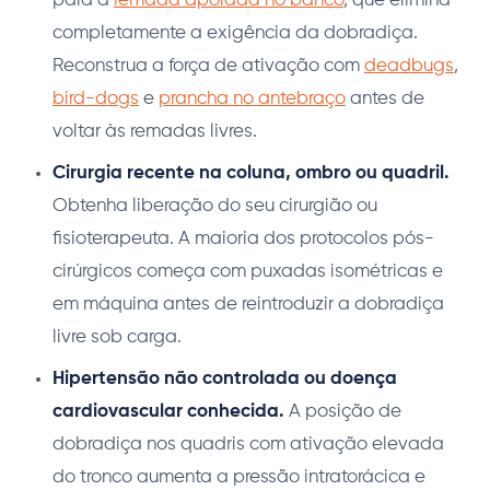
para a
remada apoiada no banco
, que elimina
completamente a exigência da dobradiça.
Reconstrua a força de ativação com
deadbugs
,
bird-dogs
e
prancha no antebraço
antes de
voltar às remadas livres.
Cirurgia recente na coluna, ombro ou quadril.
Obtenha liberação do seu cirurgião ou
fisioterapeuta. A maioria dos protocolos pós-
cirúrgicos começa com puxadas isométricas e
em máquina antes de reintroduzir a dobradiça
livre sob carga.
Hipertensão não controlada ou doença
cardiovascular conhecida.
A posição de
dobradiça nos quadris com ativação elevada
do tronco aumenta a pressão intratorácica e