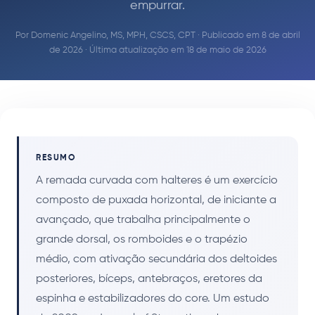
empurrar.
Por
Domenic Angelino, MS, MPH, CSCS, CPT
· Publicado em 8 de abril
de 2026 · Última atualização em 18 de maio de 2026
RESUMO
A remada curvada com halteres é um exercício
composto de puxada horizontal, de iniciante a
avançado, que trabalha principalmente o
grande dorsal, os romboides e o trapézio
médio, com ativação secundária dos deltoides
posteriores, bíceps, antebraços, eretores da
espinha e estabilizadores do core. Um estudo