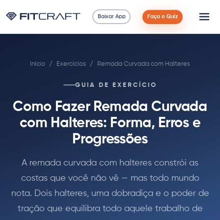
Baixar App
Faça o Quiz
Ciência
Início
/
Exercícios
/
Remada Curvada com Halteres
Guias
GUIA DE EXERCÍCIO
Comparações
Como Fazer Remada Curvada
90 Dias
com Halteres: Forma, Erros e
Progressões
Exercícios
A remada curvada com halteres constrói as
Blog
costas que você não vê — mas todo mundo
nota. Dois halteres, uma dobradiça e o poder de
Calculadoras
tração que equilibra todo aquele trabalho de