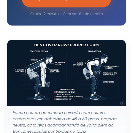
Grátis · 2 minutos · Sem cartão de crédito
Forma correta da remada curvada com halteres:
costas retas em dobradiça de 45 a 60 graus, pegada
neutra, cotovelos acompanhando de volta além do
tronco, escápulas contraídas no topo.