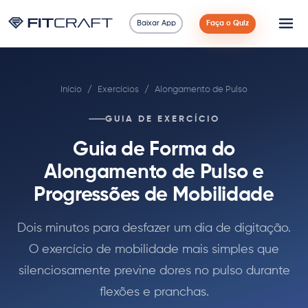
Baixar App
Faça o Quiz
Ciência
Início
/
Exercícios
/
Alongamento de Pulso
Guias
GUIA DE EXERCÍCIO
Comparações
Guia de Forma do
90 Dias
Alongamento de Pulso e
Progressões de Mobilidade
Exercícios
Dois minutos para desfazer um dia de digitação.
Blog
O exercício de mobilidade mais simples que
silenciosamente previne dores no pulso durante
Calculadoras
flexões e pranchas.