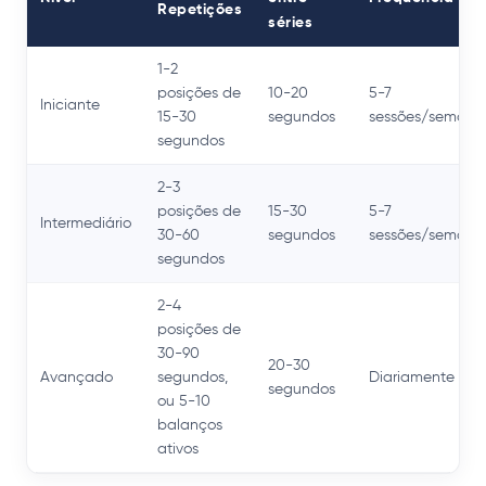
Repetições
séries
1-2
posições de
10-20
5-7
Iniciante
15-30
segundos
sessões/semana
segundos
2-3
posições de
15-30
5-7
Intermediário
30-60
segundos
sessões/semana
segundos
2-4
posições de
30-90
20-30
Avançado
segundos,
Diariamente
segundos
ou 5-10
balanços
ativos