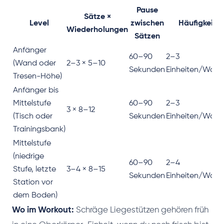
Pause
Sätze ×
Level
zwischen
Häufigkeit
Wiederholungen
Sätzen
Anfänger
60–90
2–3
(Wand oder
2–3 × 5–10
Sekunden
Einheiten/Woc
Tresen-Höhe)
Anfänger bis
Mittelstufe
60–90
2–3
3 × 8–12
(Tisch oder
Sekunden
Einheiten/Woc
Trainingsbank)
Mittelstufe
(niedrige
60–90
2–4
Stufe, letzte
3–4 × 8–15
Sekunden
Einheiten/Woc
Station vor
dem Boden)
Wo im Workout:
Schräge Liegestützen gehören früh