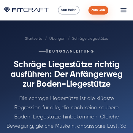
App Holen
Zum Quiz
Wissenschaft
Startseite
/
Übungen
/
Schräge Liegestütze
Ratgeber
ÜBUNGSANLEITUNG
Vergleiche
Schräge Liegestütze richtig
90 Tage
ausführen: Der Anfängerweg
zur Boden-Liegestütze
Übungen
Die schräge Liegestütze ist die klügste
Blog
Regression für alle, die noch keine saubere
Boden-Liegestütze hinbekommen. Gleiche
Rechner
Bewegung, gleiche Muskeln, anpassbare Last. So