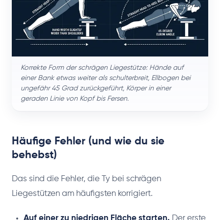
Korrekte Form der schrägen Liegestütze: Hände auf
einer Bank etwas weiter als schulterbreit, Ellbogen bei
ungefähr 45 Grad zurückgeführt, Körper in einer
geraden Linie von Kopf bis Fersen.
Häufige Fehler (und wie du sie
behebst)
Das sind die Fehler, die Ty bei schrägen
Liegestützen am häufigsten korrigiert.
Auf einer zu niedrigen Fläche starten.
Der erste