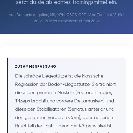
setzt du sie als echtes Trainingsmittel ein.
Von
Domenic Angelino, MS, MPH, CSCS, CPT
· Veröffentlicht 18. Mai
2026 · Zuletzt aktualisiert 18. Mai 2026
ZUSAMMENFASSUNG
Die schräge Liegestütze ist die klassische
Regression der Boden-Liegestütze. Sie trainiert
dieselben primären Muskeln (Pectoralis major,
Trizeps brachii und vordere Deltamuskeln) und
dieselben Stabilisatoren (Serratus anterior und
den gesamten vorderen Core), aber bei einem
Bruchteil der Last — denn der Körperwinkel ist