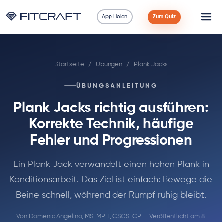
App Holen
Zum Quiz
Wissenschaft
Startseite
/
Übungen
/
Plank Jacks
Ratgeber
ÜBUNGSANLEITUNG
Vergleiche
Plank Jacks richtig ausführen:
90 Tage
Korrekte Technik, häufige
Fehler und Progressionen
Übungen
Ein Plank Jack verwandelt einen hohen Plank in
Blog
Konditionsarbeit. Das Ziel ist einfach: Bewege die
Beine schnell, während der Rumpf ruhig bleibt.
Rechner
Von
Domenic Angelino, MS, MPH, CSCS, CPT
· Veröffentlicht am 8.