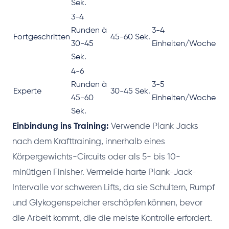
Sek.
3-4
Runden à
3-4
Fortgeschritten
45-60 Sek.
30-45
Einheiten/Woche
Sek.
4-6
Runden à
3-5
Experte
30-45 Sek.
45-60
Einheiten/Woche
Sek.
Einbindung ins Training:
Verwende Plank Jacks
nach dem Krafttraining, innerhalb eines
Körpergewichts-Circuits oder als 5- bis 10-
minütigen Finisher. Vermeide harte Plank-Jack-
Intervalle vor schweren Lifts, da sie Schultern, Rumpf
und Glykogenspeicher erschöpfen können, bevor
die Arbeit kommt, die die meiste Kontrolle erfordert.