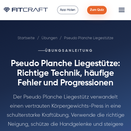
App Holen
Zum Quiz
Wissenschaft
Startseite
/
Übungen
/
Pseudo Planche Liegestütze
Ratgeber
ÜBUNGSANLEITUNG
Vergleiche
Pseudo Planche Liegestütze:
90 Tage
Richtige Technik, häufige
Fehler und Progressionen
Übungen
Der Pseudo Planche Liegestütz verwandelt
Blog
einen vertrauten Körpergewichts-Press in eine
schulterstarke Kraftübung. Verwende die richtige
Rechner
Neigung, schütze die Handgelenke und steigere