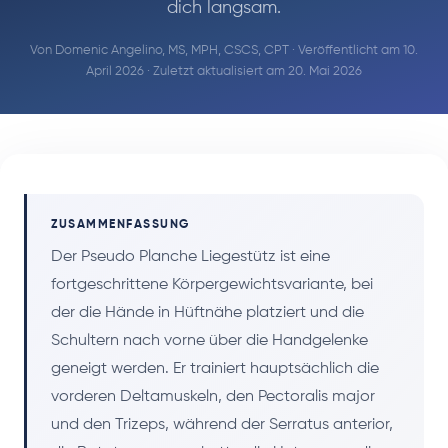
dich langsam.
Von
Domenic Angelino, MS, MPH, CSCS, CPT
· Veröffentlicht am 10.
April 2026 · Zuletzt aktualisiert am 20. Mai 2026
ZUSAMMENFASSUNG
Der Pseudo Planche Liegestütz ist eine
fortgeschrittene Körpergewichtsvariante, bei
der die Hände in Hüftnähe platziert und die
Schultern nach vorne über die Handgelenke
geneigt werden. Er trainiert hauptsächlich die
vorderen Deltamuskeln, den Pectoralis major
und den Trizeps, während der Serratus anterior,