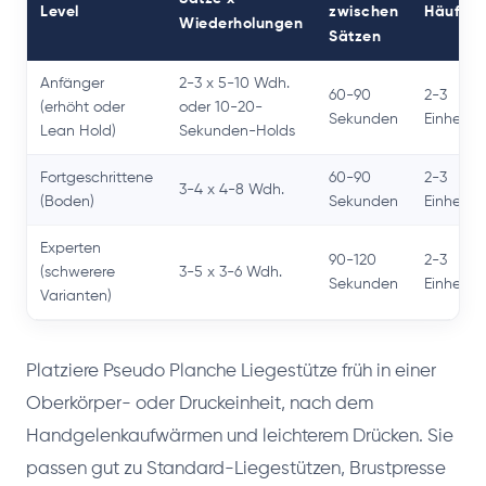
Level
zwischen
Häufigke
Wiederholungen
Sätzen
Anfänger
2-3 x 5-10 Wdh.
60-90
2-3
(erhöht oder
oder 10-20-
Sekunden
Einheit
Lean Hold)
Sekunden-Holds
Fortgeschrittene
60-90
2-3
3-4 x 4-8 Wdh.
(Boden)
Sekunden
Einheit
Experten
90-120
2-3
(schwerere
3-5 x 3-6 Wdh.
Sekunden
Einheit
Varianten)
Platziere Pseudo Planche Liegestütze früh in einer
Oberkörper- oder Druckeinheit, nach dem
Handgelenkaufwärmen und leichterem Drücken. Sie
passen gut zu Standard-Liegestützen, Brustpresse