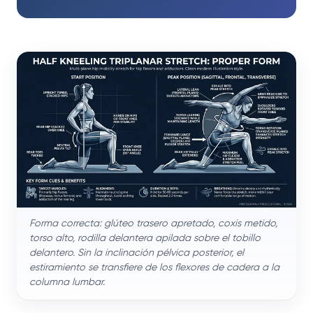
Forma correcta: glúteo trasero apretado, coxis metido,
torso alto, rodilla delantera apilada sobre el tobillo
delantero. Sin la inclinación pélvica posterior, el
estiramiento se transfiere de los flexores de cadera a la
columna lumbar.