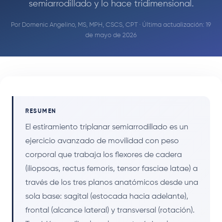
semiarrodillado y lo hace tridimensional.
Por
Domenic Angelino, MS, MPH, CSCS, CPT
· Última actualización: 19
de mayo de 2026
RESUMEN
El estiramiento triplanar semiarrodillado es un
ejercicio avanzado de movilidad con peso
corporal que trabaja los flexores de cadera
(iliopsoas, rectus femoris, tensor fasciae latae) a
través de los tres planos anatómicos desde una
sola base: sagital (estocada hacia adelante),
frontal (alcance lateral) y transversal (rotación).