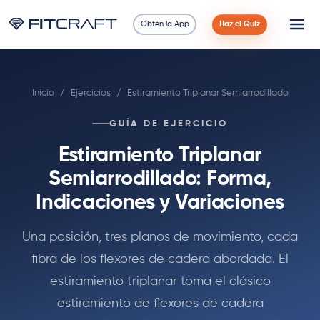
Obtén la App
Haz el Quiz
Ciencia
Inicio
/
Ejercicios
/
Estiramiento Triplanar Semiarrodillado
Guías
GUÍA DE EJERCICIO
Comparaciones
Estiramiento Triplanar
90 Días
Semiarrodillado: Forma,
Indicaciones y Variaciones
Ejercicios
Una posición, tres planos de movimiento, cada
Blog
fibra de los flexores de cadera abordada. El
estiramiento triplanar toma el clásico
Calculadoras
estiramiento de flexores de cadera