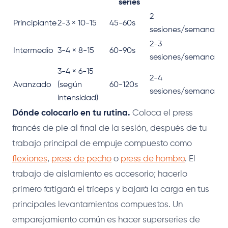
series
2
Principiante
2-3 × 10-15
45-60s
sesiones/semana
2-3
Intermedio
3-4 × 8-15
60-90s
sesiones/semana
3-4 × 6-15
2-4
Avanzado
(según
60-120s
sesiones/semana
intensidad)
Dónde colocarlo en tu rutina.
Coloca el press
francés de pie al final de la sesión, después de tu
trabajo principal de empuje compuesto como
flexiones
,
press de pecho
o
press de hombro
. El
trabajo de aislamiento es accesorio; hacerlo
primero fatigará el tríceps y bajará la carga en tus
principales levantamientos compuestos. Un
emparejamiento común es hacer superseries de