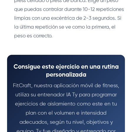
press cerrado o press de banca. Elige un peso
que puedas controlar durante 10-12 repeticiones
limpias con una excéntrica de 2-3 segundos. Si
la última repetición se ve como la primera, el
peso es correcto.
Consigue este ejercicio en una rutina
personalizada
FitCraft, nuestra aplicación móvil de fitness,
utiliza su entrenador IA Ty para programar
ejercicios de aislamiento como este en tu
plan con el volumen e intensidad
adecuados, según tu nivel, objetivos y
equipo. Ty fue diseñado y entrenado por