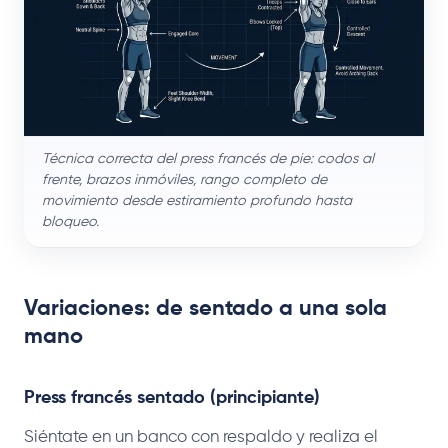
Técnica correcta del press francés de pie: codos al
frente, brazos inmóviles, rango completo de
movimiento desde estiramiento profundo hasta
bloqueo.
Variaciones: de sentado a una sola
mano
Press francés sentado (principiante)
Siéntate en un banco con respaldo y realiza el