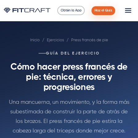
Obtén la App
Haz el Quiz
Ciencia
Inicio
/
Ejercicios
/
Press francés de pie
Guías
GUÍA DEL EJERCICIO
Comparaciones
Cómo hacer press francés de
90 Días
pie: técnica, errores y
progresiones
Ejercicios
Una mancuerna, un movimiento, y la forma más
Blog
subestimada de construir la parte de atrás de
los brazos. El press francés de pie estira la
Calculadoras
cabeza larga del tríceps donde mejor crece.