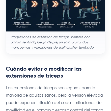
Progresiones de extensión de tríceps: primero con
apoyo sentado, luego de pie, un solo brazo, dos
mancuernas y variaciones de skull crusher tumbado.
Cuándo evitar o modificar las
extensiones de tríceps
Las extensiones de tríceps son seguras para la
mayoría de adultos sanos, pero la versión elevada
puede exponer irritación del codo, limitaciones de
movilidad en el hombro o escaso control del tronco.