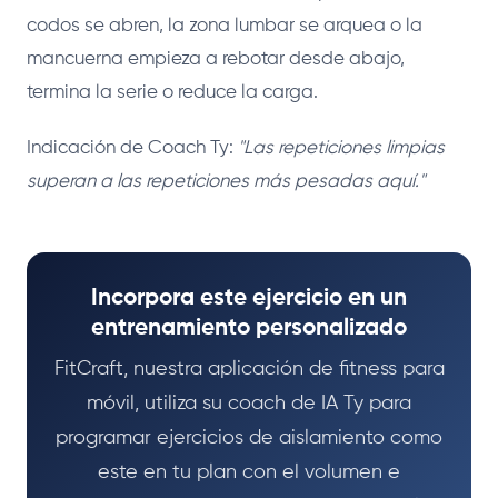
codos se abren, la zona lumbar se arquea o la
mancuerna empieza a rebotar desde abajo,
termina la serie o reduce la carga.
Indicación de Coach Ty:
"Las repeticiones limpias
superan a las repeticiones más pesadas aquí."
Incorpora este ejercicio en un
entrenamiento personalizado
FitCraft, nuestra aplicación de fitness para
móvil, utiliza su coach de IA Ty para
programar ejercicios de aislamiento como
este en tu plan con el volumen e