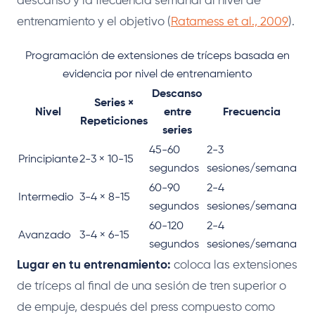
descanso y la frecuencia semanal al nivel de
entrenamiento y el objetivo (
Ratamess et al., 2009
).
Programación de extensiones de tríceps basada en
evidencia por nivel de entrenamiento
Descanso
Series ×
Nivel
entre
Frecuencia
Repeticiones
series
45-60
2-3
Principiante
2-3 × 10-15
segundos
sesiones/semana
60-90
2-4
Intermedio
3-4 × 8-15
segundos
sesiones/semana
60-120
2-4
Avanzado
3-4 × 6-15
segundos
sesiones/semana
Lugar en tu entrenamiento:
coloca las extensiones
de tríceps al final de una sesión de tren superior o
de empuje, después del press compuesto como