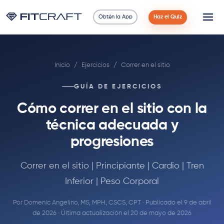
Obtén la App
Haz el Quiz
Ciencia
Inicio
/
Ejercicios
/
Correr en el sitio
Guías
GUÍA DE EJERCICIOS
Comparaciones
Cómo correr en el sitio con la
90 Días
técnica adecuada y
progresiones
Ejercicios
Correr en el sitio | Principiante | Cardio | Tren
Blog
Inferior | Peso Corporal
Calculadoras
Por
Domenic Angelino, MS, MPH, CSCS, CPT
· Publicado el 9 de abril
de 2026 · Última actualización el 20 de mayo de 2026