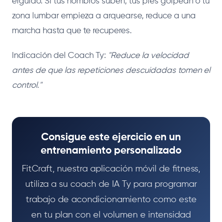
erguido. Si tus hombros suben, tus pies golpean o tu
zona lumbar empieza a arquearse, reduce a una
marcha hasta que te recuperes.
Indicación del Coach Ty:
"Reduce la velocidad
antes de que las repeticiones descuidadas tomen el
control."
Consigue este ejercicio en un
entrenamiento personalizado
FitCraft, nuestra aplicación móvil de fitness,
utiliza a su coach de IA Ty para programar
trabajo de acondicionamiento como este
en tu plan con el volumen e intensidad