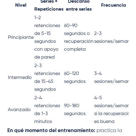
Series ×
Descanso
Nivel
Frecuencia
Repeticiones
entre series
1-2
retenciones
60-90
de 5-15
segundos o
2-3
Principiante
segundos
recuperación
sesiones/semana
con apoyo
completa
de pared
2-3
retenciones
60-120
3-4
Intermedio
de 15-45
segundos
sesiones/semana
segundos
2-4
4-5
retenciones
90-180
sesiones/semana
Avanzado
de 1-3
segundos
si la recuperación
minutos
es buena
En qué momento del entrenamiento:
practica la