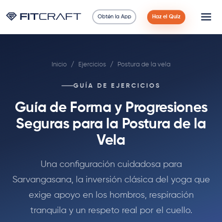
Obtén la App
Haz el Quiz
Ciencia
Inicio
/
Ejercicios
/
Postura de la vela
Guías
GUÍA DE EJERCICIOS
Comparaciones
Guía de Forma y Progresiones
90 Días
Seguras para la Postura de la
Vela
Ejercicios
Una configuración cuidadosa para
Blog
Sarvangasana, la inversión clásica del yoga que
exige apoyo en los hombros, respiración
Calculadoras
tranquila y un respeto real por el cuello.