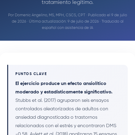
tratamiento legítimo.
Por
Domenic Angelino, MS, MPH, CSCS, CPT
· Publicado el 9 de julio
de 2026 · Última actualización: 9 de julio de 2026 · Traducido al
español con asistencia de IA
PUNTOS CLAVE
El ejercicio produce un efecto ansiolítico
moderado y estadísticamente significativo.
Stubbs et al. (2017) agruparon seis ensayos
controlados aleatorizados de adultos con
ansiedad diagnosticada o trastornos
relacionados con el estrés y encontraron DMS
-0,58. Aylett et al. (2018) analizaron 15 ensayos