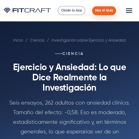
Obtén la App
Haz el Quiz
Ciencia
Inicio
/
Ciencia
/
Investigación sobre Ejercicio y Ansiedad
Guías
CIENCIA
Comparaciones
Ejercicio y Ansiedad: Lo que
90 Días
Dice Realmente la
Investigación
Ejercicios
Seis ensayos, 262 adultos con ansiedad clínica.
Blog
Tamaño del efecto: -0,58. Eso es moderado,
estadísticamente significativo y, en términos
Calculadoras
generales, lo que esperarías ver de un