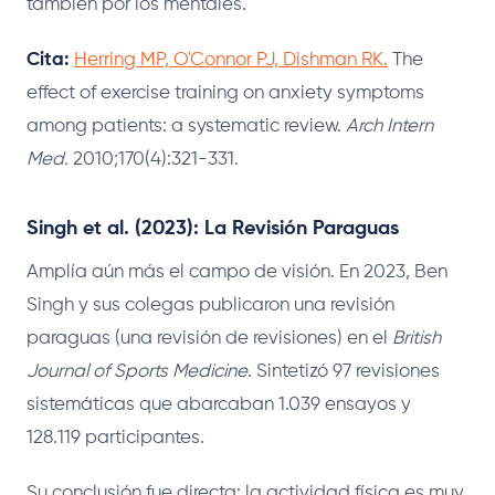
también por los mentales.
Cita:
Herring MP, O'Connor PJ, Dishman RK.
The
effect of exercise training on anxiety symptoms
among patients: a systematic review.
Arch Intern
Med.
2010;170(4):321-331.
Singh et al. (2023): La Revisión Paraguas
Amplía aún más el campo de visión. En 2023, Ben
Singh y sus colegas publicaron una revisión
paraguas (una revisión de revisiones) en el
British
Journal of Sports Medicine
. Sintetizó 97 revisiones
sistemáticas que abarcaban 1.039 ensayos y
128.119 participantes.
Su conclusión fue directa: la actividad física es muy