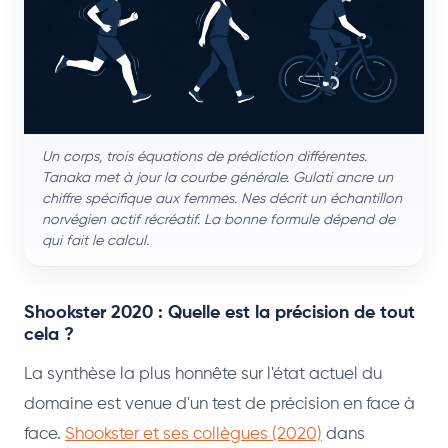
Un corps, trois équations de prédiction différentes.
Tanaka met à jour la courbe générale. Gulati ancre un
chiffre spécifique aux femmes. Nes décrit un échantillon
norvégien actif récréatif. La bonne formule dépend de
qui fait le calcul.
Shookster 2020 : Quelle est la précision de tout
cela ?
La synthèse la plus honnête sur l'état actuel du
domaine est venue d'un test de précision en face à
face.
Shookster et ses collègues (2020)
dans