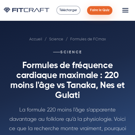
Télécharger
Faire le Quiz
Science
Accueil
/
Science
/
Formules de FCmax
Guides
SCIENCE
Comparaisons
Formules de fréquence
90 Jours
cardiaque maximale : 220
moins l'âge vs Tanaka, Nes et
Exercices
Gulati
Blog
La formule 220 moins l'âge s'apparente
davantage au folklore qu'à la physiologie. Voici
Calculatrices
ce que la recherche montre vraiment, pourquoi