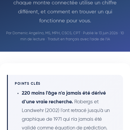
chaque montre connectée utilise un chiffre
différent, et comment en trouver un qui
fonctionne pour vous.
Par
Domenic Angelino, MS, MPH, CSCS, CPT
· Publié le 13 juin 2026 · 10
min de lecture · Traduit en français avec l'aide de l'IA
POINTS CLÉS
220 moins l'âge n'a jamais été dérivé
d'une vraie recherche.
Robergs et
Landwehr (2002) l'ont retracé jusqu'à un
graphique de 1971 qui n'a jamais été
validé comme équation de prédiction.