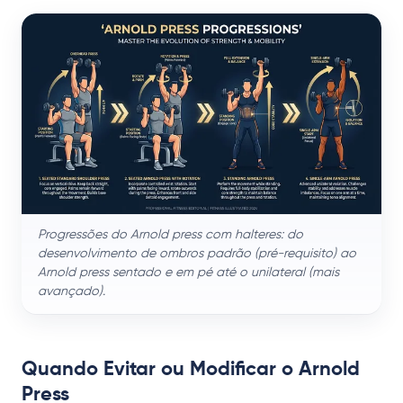
Progressões do Arnold press com halteres: do
desenvolvimento de ombros padrão (pré-requisito) ao
Arnold press sentado e em pé até o unilateral (mais
avançado).
Quando Evitar ou Modificar o Arnold
Press