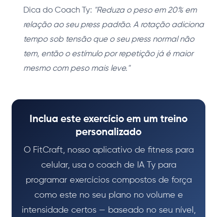
Dica do Coach Ty:
"Reduza o peso em 20% em
relação ao seu press padrão. A rotação adiciona
tempo sob tensão que o seu press normal não
tem, então o estímulo por repetição já é maior
mesmo com peso mais leve."
Inclua este exercício em um treino
personalizado
O FitCraft, nosso aplicativo de fitness para
celular, usa o coach de IA Ty para
programar exercícios compostos de força
como este no seu plano no volume e
intensidade certos — baseado no seu nível,