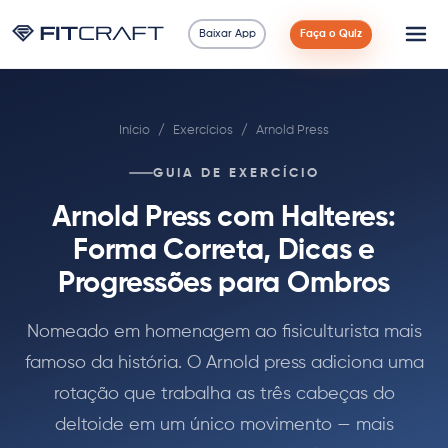
Baixar App
Faça o Quiz
Ciência
Início
/
Exercícios
/
Arnold Press
Guias
GUIA DE EXERCÍCIO
Comparações
Arnold Press com Halteres:
90 Dias
Forma Correta, Dicas e
Progressões para Ombros
Exercícios
Nomeado em homenagem ao fisiculturista mais
Blog
famoso da história. O Arnold press adiciona uma
rotação que trabalha as três cabeças do
Calculadoras
deltoide em um único movimento — mais