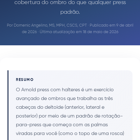
cobertura do ombro do que qualquer press
padrão.
Por
Domenic Angelino, MS, MPH, CSCS, CPT
· Publicado em 9 de abril
de 2026 · Última atualização em 18 de maio de 2026
RESUMO
O Arnold press com halteres é um exercício
avançado de ombros que trabalha as três
cabeças do deltoide (anterior, lateral e
posterior) por meio de um padrão de rotação-
para-press que começa com as palmas
viradas para você (como o topo de uma rosca)