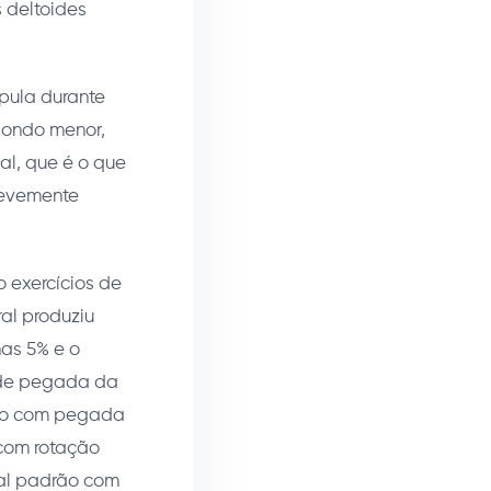
 deltoides
ápula durante
edondo menor,
l, que é o que
levemente
 exercícios de
al produziu
nas 5% e o
de pegada da
rsão com pegada
 com rotação
ral padrão com