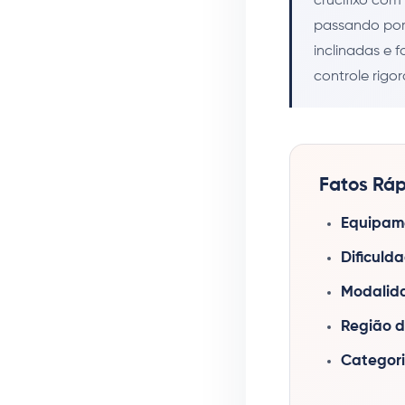
crucifixo com
passando por 
inclinadas e 
controle rig
Fatos Ráp
Equipame
Dificuld
Modalid
Região d
Categori