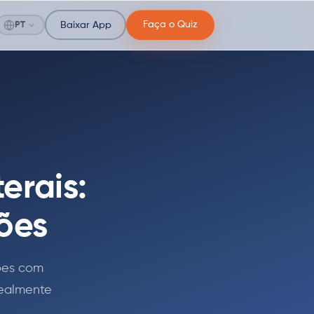
Faça o Quiz
PT
Baixar App
erais:
sões
ções com
realmente