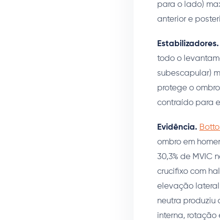
para o lado) max
anterior e posteri
Estabilizadores.
todo o levantame
subescapular) m
protege o ombro
contraído para e
Evidência.
Botto
ombro em homens
30,3% de MVIC n
crucifixo com ha
elevação latera
neutra produziu
interna, rotação