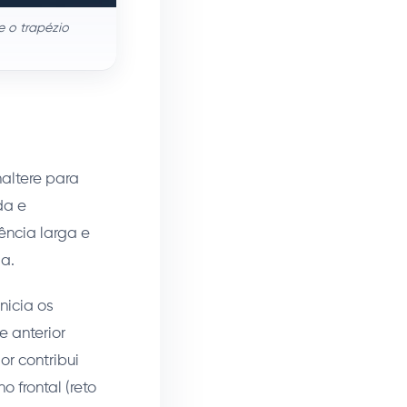
e o trapézio
haltere para
da e
ência larga e
la.
nicia os
 anterior
or contribui
 frontal (reto