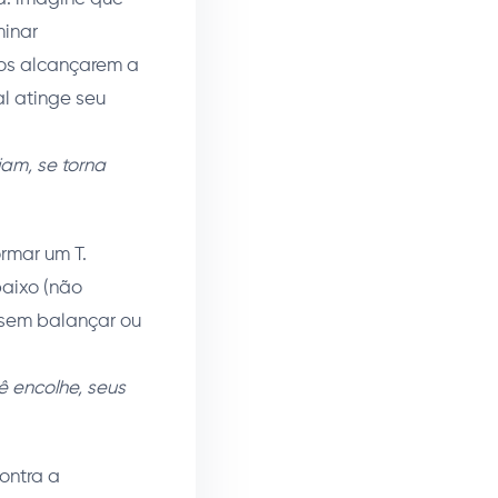
minar
ços alcançarem a
l atinge seu
am, se torna
rmar um T.
baixo (não
 sem balançar ou
 encolhe, seus
ontra a