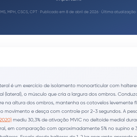
 MS, MPH, CSCS, CPT
· Publicado em 8 de abril de 2026 · Última atualizaçã
teral é um exercício de isolamento monoarticular com haltere
al (lateral), o músculo que cria a largura dos ombros. Condu
re na altura dos ombros, mantenha os cotovelos levemente f
 o movimento e desça com controle por 2-3 segundos. A pes
(2020)
mediu 30,3% de ativação MVIC no deltoide medial dura
eral, em comparação com aproximadamente 5% no supino e 3