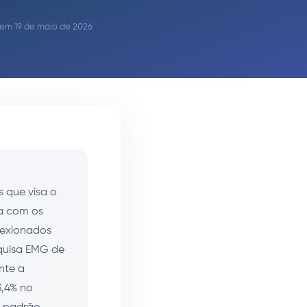
o em 19 de maio de 2026
s que visa o
za com os
lexionados
quisa EMG de
nte a
,4% no