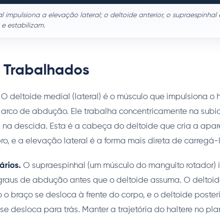
 impulsiona a elevação lateral; o deltoide anterior, o supraespinhal 
 e estabilizam.
 Trabalhados
O deltoide medial (lateral) é o músculo que impulsiona o 
 arco de abdução. Ele trabalha concentricamente na subi
 na descida. Esta é a cabeça do deltoide que cria a apar
, e a elevação lateral é a forma mais direta de carregá-
ários.
O supraespinhal (um músculo do manguito rotador) i
graus de abdução antes que o deltoide assuma. O deltoide
 o braço se desloca à frente do corpo, e o deltoide posteri
e desloca para trás. Manter a trajetória do haltere no plano