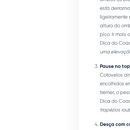
está derrama
ligeiramente
altura do omb
pico. Ir mais 
Dica do Coac
uma elevação 
Pause no top
Cotovelos ai
encolhidos e
tremer, o pes
Dica do Coac
trapézios rou
Desça com co