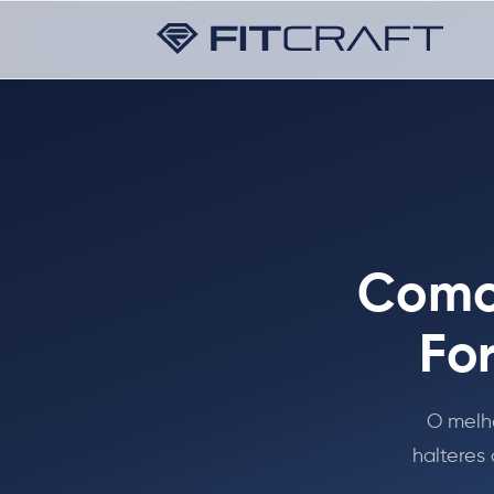
Como 
For
O melho
halteres