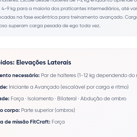
 halteres. Escale desde halteres de 1-2 kg enquanto aprende 
4-9 kg para a maioria dos praticantes intermediários, até va
focadas na fase excêntrica para treinamento avançado. Carga
oroso superam carga pesada de ego toda vez.
idos: Elevações Laterais
nto necessário:
Par de halteres (1-12 kg dependendo do n
ade:
Iniciante a Avançado (escalável por carga e ritmo)
ade:
Força · Isolamento · Bilateral · Abdução de ombro
o corpo:
Parte superior (ombros)
a de missão FitCraft:
Força