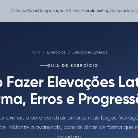
Ciência
Guias
Comparações
90 Dias
Exercícios
Blog
Calculadoras
Início
/
Exercícios
/
Elevações Laterais
GUIA DE EXERCÍCIO
Fazer Elevações Lat
ma, Erros e Progres
r exercício para construir ombros mais largos. Varia
 de iniciante a avançado, com as dicas de forma que 
importam.