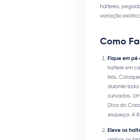
halteres, pegad
variação exótica
Como Faz
Fique em pé 
haltere em c
trás. Coloque
durante toda
curvadas. Um
Dica do Coac
esqueça. A fo
Eleve os halt
ambos os bra