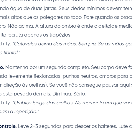
ndo água de duas jarras. Seus dedos mínimos devem ter
 mais altos que os polegares no topo. Pare quando os bra
ro. Não acima. A altura do ombro é onde o deltoide media
alto recruta apenas os trapézios.
h Ty:
"Cotovelos acima das mãos. Sempre. Se as mãos gui
frontal."
o.
Mantenha por um segundo completo. Seu corpo deve fo
nda levemente flexionados, punhos neutros, ombros para 
m direção às orelhas). Se você não consegue pausar aqui
o está pesado demais. Diminua. Sério.
h Ty:
"Ombros longe das orelhas. No momento em que você
bam a repetição."
ntrole.
Leve 2-3 segundos para descer os halteres. Lute c