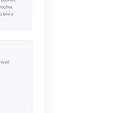
o padrão,
riações
 leve e
ível)