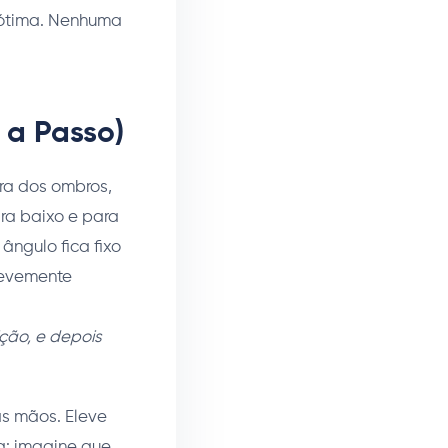
 ótima. Nenhuma
 a Passo)
ra dos ombros,
ra baixo e para
ângulo fica fixo
levemente
ição, e depois
s mãos. Eleve
a: imagine que