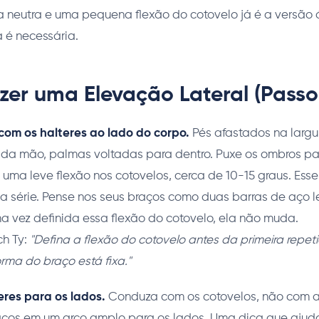
a neutra e uma pequena flexão do cotovelo já é a versão
 é necessária.
er uma Elevação Lateral (Passo
com os halteres ao lado do corpo.
Pés afastados na largu
ada mão, palmas voltadas para dentro. Puxe os ombros pa
 uma leve flexão nos cotovelos, cerca de 10-15 graus. Esse 
 a série. Pense nos seus braços como duas barras de aço 
a vez definida essa flexão do cotovelo, ela não muda.
h Ty:
"Defina a flexão do cotovelo antes da primeira repet
rma do braço está fixa."
eres para os lados.
Conduza com os cotovelos, não com a
ços em um arco amplo para os lados. Uma dica que ajud