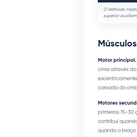
O deltoide medial
superior auxiliam
Músculos
Motor principal.
cima através do
excentricamente
coroada do ombro
Motores secund
primeiros 15-30 
contribui quando
quando o braço s