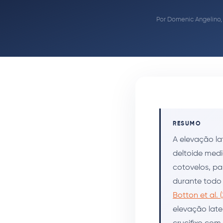
Por
Domenic Angelino,
RESUMO
A elevação la
deltoide medi
cotovelos, pa
durante todo
Botton et al. 
elevação lat