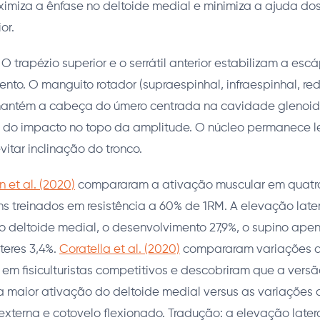
imiza a ênfase no deltoide medial e minimiza a ajuda dos
or.
O trapézio superior e o serrátil anterior estabilizam a esc
nto. O manguito rotador (supraespinhal, infraespinhal, r
antém a cabeça do úmero centrada na cavidade glenoida
 do impacto no topo da amplitude. O núcleo permanece 
vitar inclinação do tronco.
n et al. (2020)
compararam a ativação muscular em quatro
 treinados em resistência a 60% de 1RM. A elevação later
o deltoide medial, o desenvolvimento 27,9%, o supino ape
lteres 3,4%.
Coratella et al. (2020)
compararam variações 
l em fisiculturistas competitivos e descobriram que a ve
 a maior ativação do deltoide medial versus as variações
 externa e cotovelo flexionado. Tradução: a elevação late