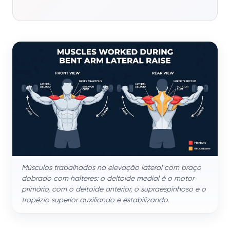
Músculos trabalhados na elevação lateral com braço
dobrado com halteres: o deltoide medial é o motor
primário, com o deltoide anterior, o supraespinhoso e o
trapézio superior auxiliando e estabilizando.