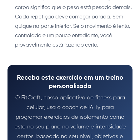
corpo significa que o peso está pesado demais.
Cada repetição deve começar parada. Sem
quique na parte inferior. Se o movimento é lento,
controlado e um pouco entediante, você
provavelmente está fazendo certo.
Receba este exercício em um treino
personalizado
O FitCraft, nosso aplicativo de fitness para
celular, usa o coach de IA Ty para
programar exercícios de isolamento como
este no seu plano no volume e intensidade
certos, baseado no seu nível, objetivos e