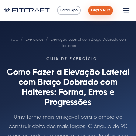
Baixar App
Faça o Quiz
Ciência
Início
/
Exercícios
/
Elevação Lateral com Braço Dobrado com
Guias
Halteres
Comparações
GUIA DE EXERCÍCIO
Como Fazer a Elevação Lateral
90 Dias
com Braço Dobrado com
Exercícios
Halteres: Forma, Erros e
Progressões
Blog
Uma forma mais amigável para o ombro de
Calculadoras
construir deltoides mais largos. O ângulo de 90
graus no cotovelo encurta o braço de alavanca