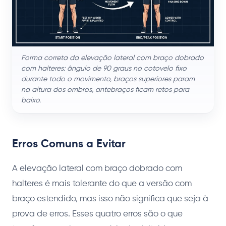
Forma correta da elevação lateral com braço dobrado
com halteres: ângulo de 90 graus no cotovelo fixo
durante todo o movimento, braços superiores param
na altura dos ombros, antebraços ficam retos para
baixo.
Erros Comuns a Evitar
A elevação lateral com braço dobrado com
halteres é mais tolerante do que a versão com
braço estendido, mas isso não significa que seja à
prova de erros. Esses quatro erros são o que