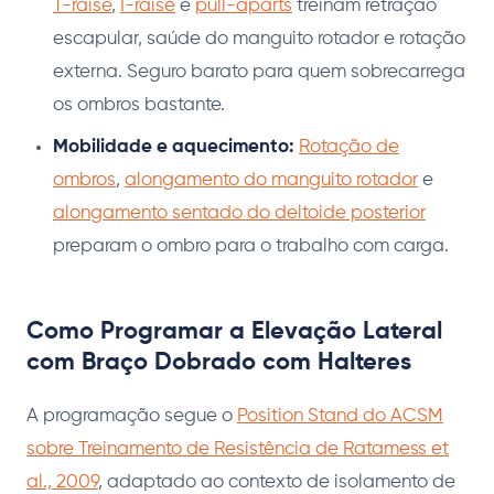
T-raise
,
I-raise
e
pull-aparts
treinam retração
escapular, saúde do manguito rotador e rotação
externa. Seguro barato para quem sobrecarrega
os ombros bastante.
Mobilidade e aquecimento:
Rotação de
ombros
,
alongamento do manguito rotador
e
alongamento sentado do deltoide posterior
preparam o ombro para o trabalho com carga.
Como Programar a Elevação Lateral
com Braço Dobrado com Halteres
A programação segue o
Position Stand do ACSM
sobre Treinamento de Resistência de Ratamess et
al., 2009
, adaptado ao contexto de isolamento de