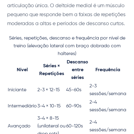
articulação única. O deltoide medial é um músculo
pequeno que responde bem a faixas de repetições
moderadas a altas e períodos de descanso curtos.
Séries, repetições, descanso e frequência por nível de
treino (elevação lateral com braço dobrado com
halteres)
Descanso
Séries ×
Nível
entre
Frequência
Repetições
séries
2-3
Iniciante
2-3 × 12-15
45-60s
sessões/semana
2-4
Intermediário
3-4 × 10-15
60-90s
sessões/semana
3-4 × 8-15
2-4
Avançado
(unilateral ou
60-120s
sessões/semana