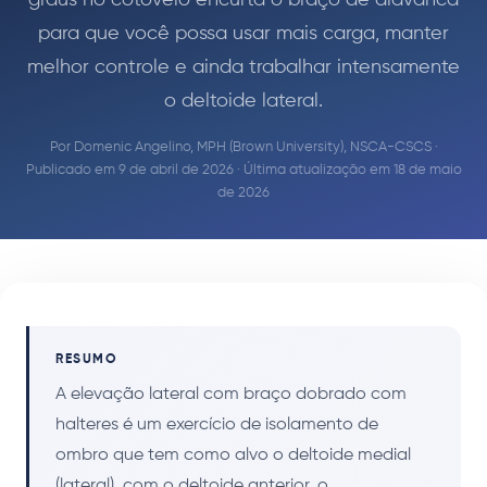
para que você possa usar mais carga, manter
melhor controle e ainda trabalhar intensamente
o deltoide lateral.
Por
Domenic Angelino, MPH (Brown University), NSCA-CSCS
·
Publicado em 9 de abril de 2026 · Última atualização em 18 de maio
de 2026
RESUMO
A elevação lateral com braço dobrado com
halteres é um exercício de isolamento de
ombro que tem como alvo o deltoide medial
(lateral), com o deltoide anterior, o