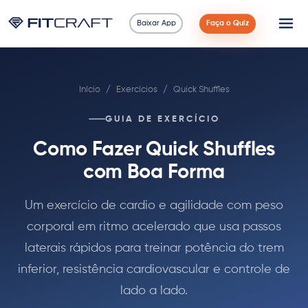
Baixar App
Faça o Quiz
Ciência
Início
/
Exercícios
/
Quick Shuffles
Guias
GUIA DE EXERCÍCIO
Comparações
Como Fazer Quick Shuffles
90 Dias
com Boa Forma
Exercícios
Um exercício de cardio e agilidade com peso
corporal em ritmo acelerado que usa passos
Blog
laterais rápidos para treinar potência do trem
inferior, resistência cardiovascular e controle de
Calculadoras
lado a lado.