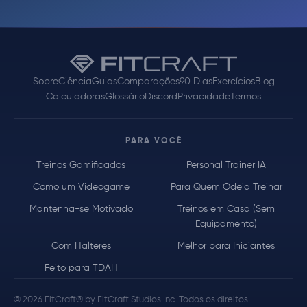
Sobre
Ciência
Guias
Comparações
90 Dias
Exercícios
Blog
Calculadoras
Glossário
Discord
Privacidade
Termos
PARA VOCÊ
Treinos Gamificados
Personal Trainer IA
Como um Videogame
Para Quem Odeia Treinar
Mantenha-se Motivado
Treinos em Casa (Sem
Equipamento)
Com Halteres
Melhor para Iniciantes
Feito para TDAH
© 2026 FitCraft® by FitCraft Studios Inc. Todos os direitos