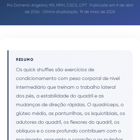
Por
Domenic Angelino, MS, MPH, CSCS, CPT
· Publicado em 9 de abril
de 2026 · Última atualização: 19 de maio de 2026
RESUMO
Os quick shuffles são exercícios de
condicionamento com peso corporal de nível
intermediário que treinam o trabalho lateral
dos pés, a estabilidade do quadril e as
mudanças de direção rápidas. O quadríceps, o
glúteo médio, as panturrilhas, os isquiotibiais, os
adutores do quadril, os flexores do quadril, os
oblíquos e o core profundo contribuem com o
movimento, enquanto o coração e os pulmões