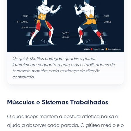
Os quick shuffles carregam quadris e pernas
lateralmente enquanto o core e os estabilizadores de
tornozelo mantêm cada mudança de direção
controlada.
Músculos e Sistemas Trabalhados
O quadríceps mantém a postura atlética baixa e
ajuda a absorver cada parada. O glúteo médio e o