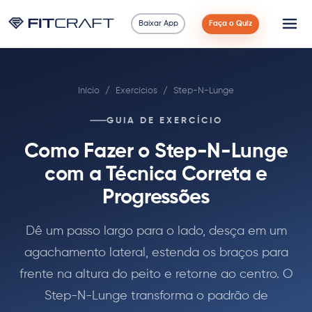
Baixar App
Faça o Quiz
Ciência
Início
/
Exercícios
/
Step-N-Lunge
Guias
GUIA DE EXERCÍCIO
Comparações
Como Fazer o Step-N-Lunge
90 Dias
com a Técnica Correta e
Progressões
Exercícios
Dê um passo largo para o lado, desça em um
Blog
agachamento lateral, estenda os braços para
frente na altura do peito e retorne ao centro. O
Calculadoras
Step-N-Lunge transforma o padrão de