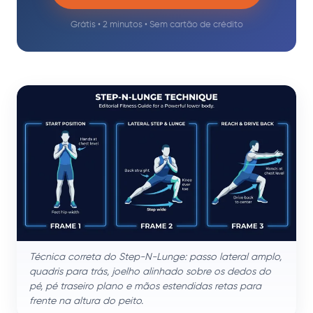
Grátis • 2 minutos • Sem cartão de crédito
Técnica correta do Step-N-Lunge: passo lateral amplo,
quadris para trás, joelho alinhado sobre os dedos do
pé, pé traseiro plano e mãos estendidas retas para
frente na altura do peito.