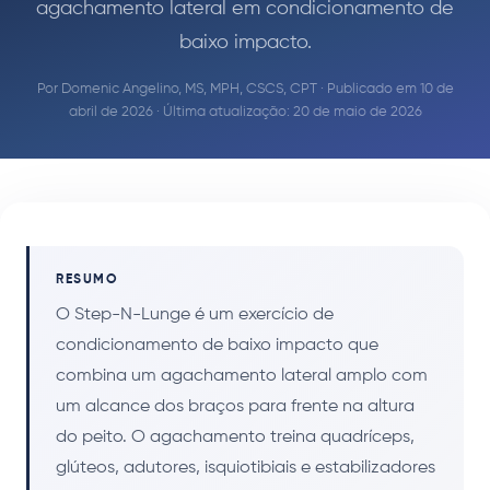
agachamento lateral em condicionamento de
baixo impacto.
Por
Domenic Angelino, MS, MPH, CSCS, CPT
· Publicado em 10 de
abril de 2026 · Última atualização: 20 de maio de 2026
RESUMO
O Step-N-Lunge é um exercício de
condicionamento de baixo impacto que
combina um agachamento lateral amplo com
um alcance dos braços para frente na altura
do peito. O agachamento treina quadríceps,
glúteos, adutores, isquiotibiais e estabilizadores