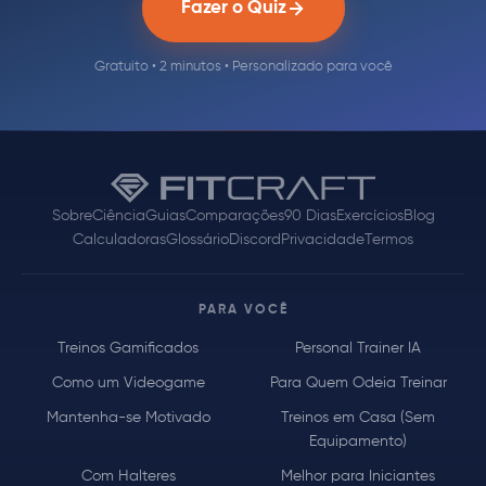
Fazer o Quiz
Gratuito • 2 minutos • Personalizado para você
Sobre
Ciência
Guias
Comparações
90 Dias
Exercícios
Blog
Calculadoras
Glossário
Discord
Privacidade
Termos
PARA VOCÊ
Treinos Gamificados
Personal Trainer IA
Como um Videogame
Para Quem Odeia Treinar
Mantenha-se Motivado
Treinos em Casa (Sem
Equipamento)
Com Halteres
Melhor para Iniciantes