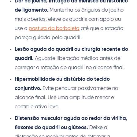
Dor no joelho, irritação do menisco ou histórico
de ligamento.
Mantenha os ângulos do joelho
mais abertos, eleve os quadris com apoio ou
use a
postura da borboleta
até que a rotação
pareça guiada pelo quadril.
Lesão aguda do quadril ou cirurgia recente do
quadril.
Aguarde liberação médica antes de
carregar a rotação do quadril no alcance final.
Hipermobilidade ou distúrbio do tecido
conjuntivo.
Evite pendurar passivamente no
alcance final. Use uma amplitude menor e
controle ativo leve.
Distensão muscular aguda ao redor da virilha,
flexores do quadril ou glúteos.
Deixe a
distensão se resolver antes de retornar a