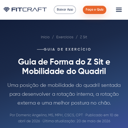
Baixar App
Faça o Quiz
Ciência
Início
/
Exercícios
/
Z Sit
Guias
GUIA DE EXERCÍCIO
Comparações
Guia de Forma do Z Sit e
90 Dias
Mobilidade do Quadril
Exercícios
Uma posição de mobilidade do quadril sentada
para desenvolver a rotação interna, a rotação
Blog
externa e uma melhor postura no chão.
Por
Domenic Angelino, MS, MPH, CSCS, CPT
· Publicado em 10 de
Calculadoras
abril de 2026 · Última atualização: 20 de maio de 2026