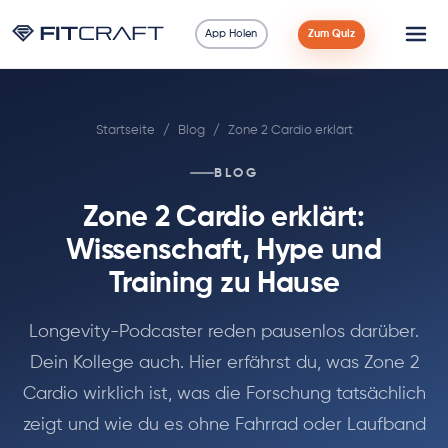
App Holen
Zum Quiz
Wissenschaft
Startseite
/
Blog
/
Zone 2 Cardio erklärt
Ratgeber
BLOG
Vergleiche
Zone 2 Cardio erklärt:
90 Tage
Wissenschaft, Hype und
Training zu Hause
Übungen
Longevity-Podcaster reden pausenlos darüber.
Blog
Dein Kollege auch. Hier erfährst du, was Zone 2
Cardio wirklich ist, was die Forschung tatsächlich
Rechner
zeigt und wie du es ohne Fahrrad oder Laufband