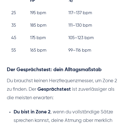
HF
%)
25
195 bpm
117–137 bpm
35
185 bpm
111–130 bpm
45
175 bpm
105–123 bpm
55
165 bpm
99–116 bpm
Der Gesprächstest: dein Alltagsmaßstab
Du brauchst keinen Herzfrequenzmesser, um Zone 2
zu finden. Der
Gesprächstest
ist zuverlässiger als
die meisten erwarten:
Du bist in Zone 2
, wenn du vollständige Sätze
sprechen kannst, deine Atmung aber merklich