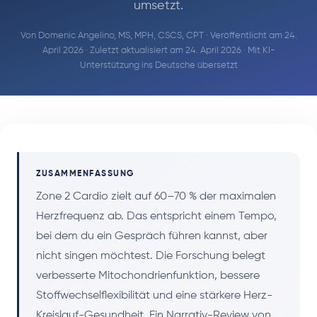
umsetzt.
Von
Domenic Angelino, MS, MPH, CSCS, CPT
· Veröffentlicht am 24.
April 2026 · Zuletzt aktualisiert am 24. April 2026 · Mit KI-
Unterstützung ins Deutsche übersetzt
ZUSAMMENFASSUNG
Zone 2 Cardio zielt auf 60–70 % der maximalen
Herzfrequenz ab. Das entspricht einem Tempo,
bei dem du ein Gespräch führen kannst, aber
nicht singen möchtest. Die Forschung belegt
verbesserte Mitochondrienfunktion, bessere
Stoffwechselflexibilität und eine stärkere Herz-
Kreislauf-Gesundheit. Ein Narrativ-Review von