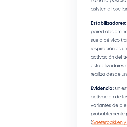
hasta la postura
asisten al oscila
Estabilizadores:
pared abdominal)
suelo pélvico tr
respiración es un
activación del t
estabilizadores 
realiza desde un
Evidencia:
un es
activación de los
variantes de pie
probablemente p
(
Saeterbakken y 