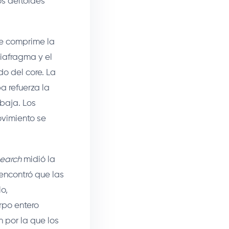
os deltoides
ue comprime la
iafragma y el
do del core. La
a refuerza la
baja. Los
ovimiento se
search
midió la
 encontró que las
o,
rpo entero
 por la que los