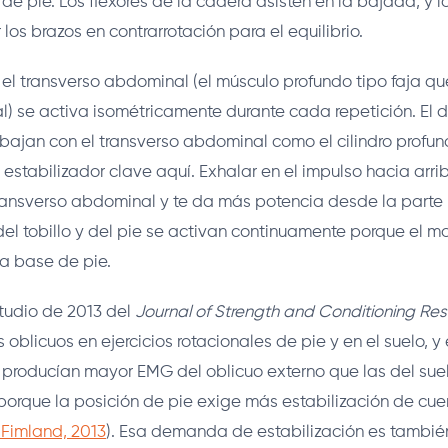
 de pie. Los flexores de la cadera asisten en la bajada, y l
r los brazos en contrarrotación para el equilibrio.
el transverso abdominal (el músculo profundo tipo faja q
 se activa isométricamente durante cada repetición. El d
abajan con el transverso abdominal como el cilindro profun
 estabilizador clave aquí. Exhalar en el impulso hacia arrib
ransverso abdominal y te da más potencia desde la parte 
del tobillo y del pie se activan continuamente porque el m
a base de pie.
tudio de 2013 del
Journal of Strength and Conditioning Re
 oblicuos en ejercicios rotacionales de pie y en el suelo, y
 producían mayor EMG del oblicuo externo que las del suel
orque la posición de pie exige más estabilización de cue
Fimland, 2013
). Esa demanda de estabilización es también