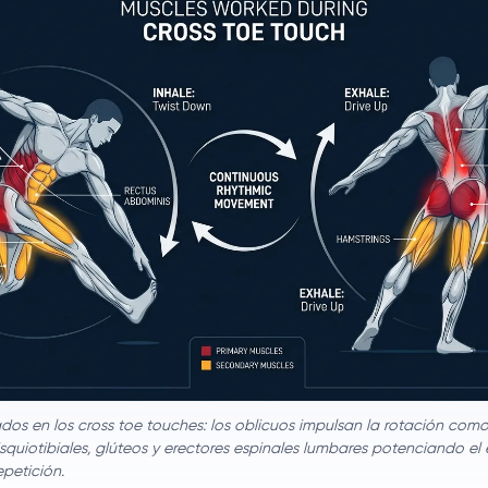
dos en los cross toe touches: los oblicuos impulsan la rotación com
 isquiotibiales, glúteos y erectores espinales lumbares potenciando e
epetición.