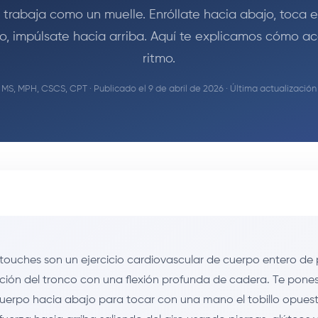
trabaja como un muelle. Enróllate hacia abajo, toca el
o, impúlsate hacia arriba. Aquí te explicamos cómo ace
ritmo.
 MS, MPH, CSCS, CPT
· Publicado el 9 de abril de 2026 · Última actualizació
 touches son un ejercicio cardiovascular de cuerpo entero de 
ión del tronco con una flexión profunda de cadera. Te pones 
 cuerpo hacia abajo para tocar con una mano el tobillo opuest