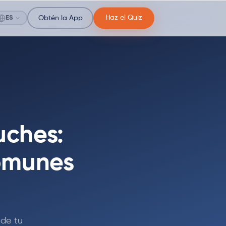
Haz el Quiz
ES
Obtén la App
uches:
Comunes
nde tu