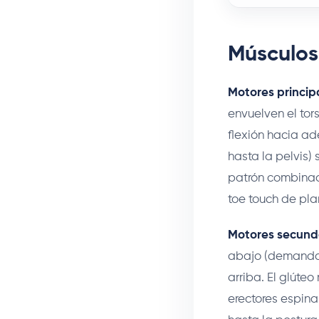
Músculos
Motores princip
envuelven el tor
flexión hacia ad
hasta la pelvis) 
patrón combinad
toe touch de pla
Motores secund
abajo (demanda 
arriba. El glúte
erectores espina