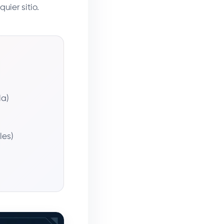
uier sitio.
la)
les)