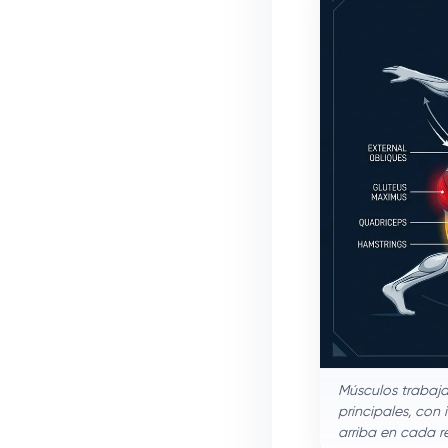
Músculos trabaja
principales, con
arriba en cada r