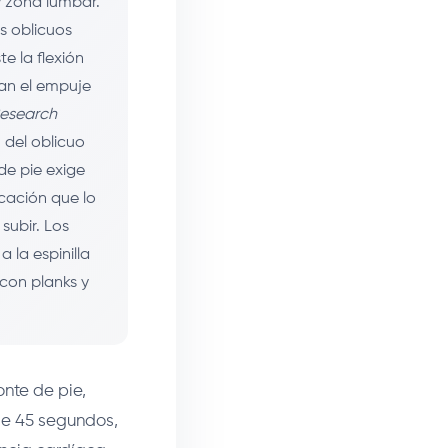
y zona lumbar.
s oblicuos
e la flexión
ian el empuje
Research
 del oblicuo
de pie exige
icación que lo
subir. Los
 la espinilla
con planks y
onte de pie,
de 45 segundos,