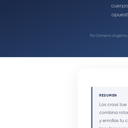
cuerpo 
opuest
Por
Domenic Angelino,
RESUMEN
Los cross toe
combina rotac
y enrollas tu