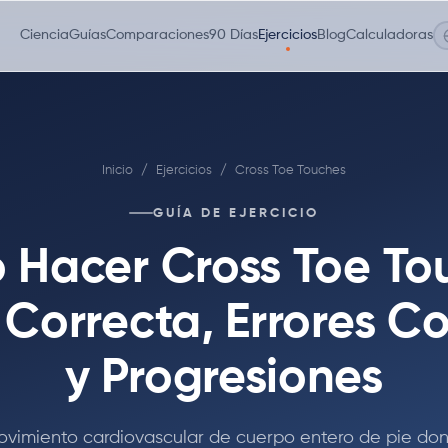
Ciencia
Guías
Comparaciones
90 Días
Ejercicios
Blog
Calculadoras
Inicio
/
Ejercicios
/
Cross Toe Touches
GUÍA DE EJERCICIO
Hacer Cross Toe To
Correcta, Errores 
y Progresiones
vimiento cardiovascular de cuerpo entero de pie do