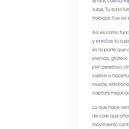
te das cuenta rá
sube. Tu zona lu
trabajar. Ese es 
Así es como func
y enrollas tu cu
es la parte que 
piernas, glúteos
pie" perezoso. U
vuelve a hacerlo
muelle, enrollán
captura mejor qu
Lo que hace vers
de core que aña
movimiento contin