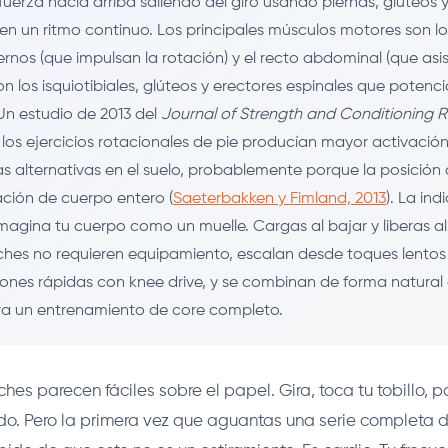
fuerza hacia arriba saliendo del giro usando piernas, glúteos 
 en un ritmo continuo. Los principales músculos motores son lo
ernos (que impulsan la rotación) y el recto abdominal (que asist
on los isquiotibiales, glúteos y erectores espinales que potenc
 Un estudio de 2013 del
Journal of Strength and Conditioning 
los ejercicios rotacionales de pie producían mayor activación
as alternativas en el suelo, probablemente porque la posición 
ación de cuerpo entero (
Saeterbakken y Fimland, 2013
). La ind
magina tu cuerpo como un muelle. Cargas al bajar y liberas al 
ches no requieren equipamiento, escalan desde toques lentos a
iones rápidas con knee drive, y se combinan de forma natural 
ra un entrenamiento de core completo.
ches parecen fáciles sobre el papel. Gira, toca tu tobillo, p
ado. Pero la primera vez que aguantas una serie completa 