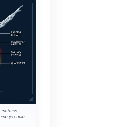
o motores
l empuje hacia