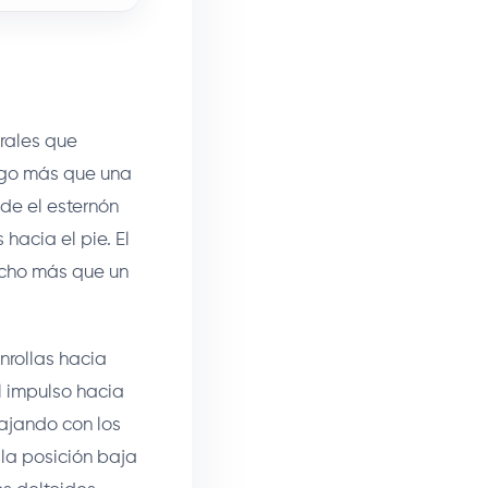
erales que
algo más que una
sde el esternón
 hacia el pie. El
ucho más que un
enrollas hacia
l impulso hacia
bajando con los
la posición baja