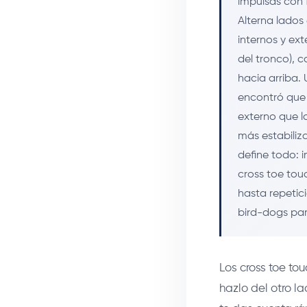
impulsas con 
Alterna lados
internos y ext
del tronco), c
hacia arriba.
encontró que 
externo que l
más estabiliz
define todo: i
cross toe tou
hasta repetic
bird-dogs pa
Los cross toe tou
hazlo del otro l