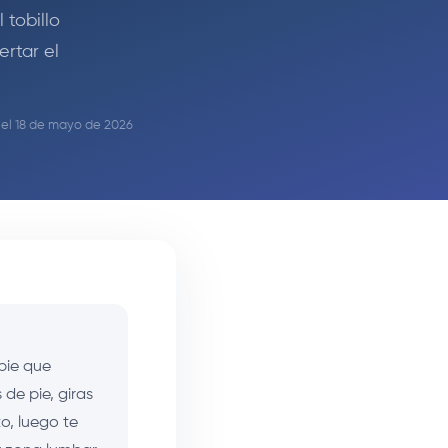
 tobillo
rtar el
n el 18 de mayo de 2026
pie que
de pie, giras
o, luego te