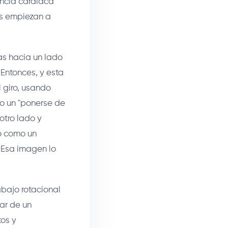
encia cardíaca
es empiezan a
as hacia un lado
 Entonces, y esta
l giro, usando
No un "ponerse de
otro lado y
po como un
. Esa imagen lo
abajo rotacional
ar de un
tos y