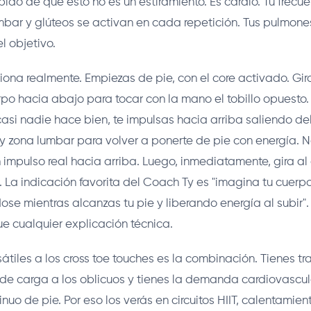
pido de que esto no es un estiramiento. Es cardio. Tu frecu
mbar y glúteos se activan en cada repetición. Tus pulmon
el objetivo.
iona realmente. Empiezas de pie, con el core activado. Gir
erpo hacia abajo para tocar con la mano el tobillo opuesto.
casi nadie hace bien, te impulsas hacia arriba saliendo de
 y zona lumbar para volver a ponerte de pie con energía. 
n impulso real hacia arriba. Luego, inmediatamente, gira al 
. La indicación favorita del Coach Ty es "imagina tu cuer
dose mientras alcanzas tu pie y liberando energía al subir"
e cualquier explicación técnica.
átiles a los cross toe touches es la combinación. Tienes tr
de carga a los oblicuos y tienes la demanda cardiovascul
uo de pie. Por eso los verás en circuitos HIIT, calentamien