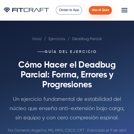
Obtén la App
Haz el Quiz
Ciencia
Inicio
/
Ejercicios
/
Deadbug Parcial
Guías
GUÍA DEL EJERCICIO
Comparaciones
Cómo Hacer el Deadbug
90 Días
Parcial: Forma, Errores y
Progresiones
Ejercicios
Un ejercicio fundamental de estabilidad del
Blog
núcleo que enseña anti-extensión bajo carga,
sin equipo y con cero compresión espinal.
Calculadoras
Por
Domenic Angelino, MS, MPH, CSCS, CPT
· Publicado el 9 de abril