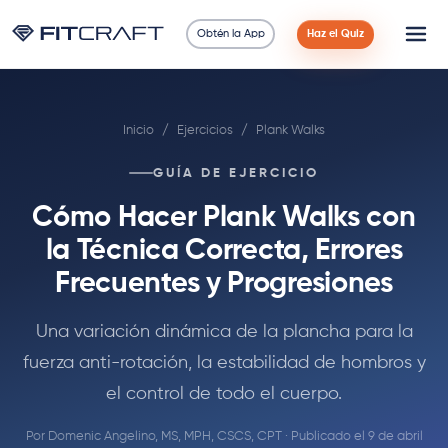
Obtén la App
Haz el Quiz
Ciencia
Inicio
/
Ejercicios
/
Plank Walks
Guías
GUÍA DE EJERCICIO
Comparaciones
Cómo Hacer Plank Walks con
90 Días
la Técnica Correcta, Errores
Frecuentes y Progresiones
Ejercicios
Una variación dinámica de la plancha para la
Blog
fuerza anti-rotación, la estabilidad de hombros y
el control de todo el cuerpo.
Calculadoras
Por
Domenic Angelino, MS, MPH, CSCS, CPT
· Publicado el 9 de abril