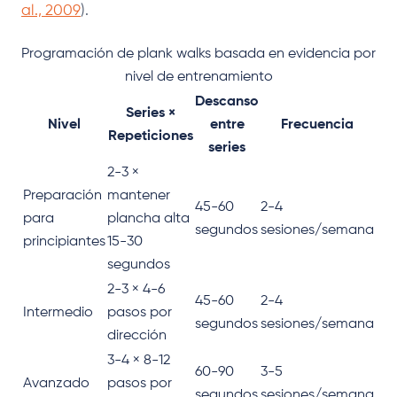
al., 2009
).
Programación de plank walks basada en evidencia por
nivel de entrenamiento
Descanso
Series ×
Nivel
entre
Frecuencia
Repeticiones
series
2-3 ×
Preparación
mantener
45-60
2-4
para
plancha alta
segundos
sesiones/semana
principiantes
15-30
segundos
2-3 × 4-6
45-60
2-4
Intermedio
pasos por
segundos
sesiones/semana
dirección
3-4 × 8-12
60-90
3-5
Avanzado
pasos por
segundos
sesiones/semana