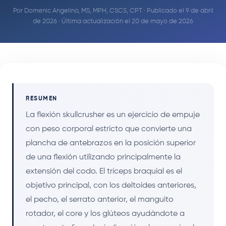
Por
Domenic Angelino, MS, MPH, CSCS, CPT
· Publicado el 9 de abril
de 2026 · Última actualización el 20 de mayo de 2026
RESUMEN
La flexión skullcrusher es un ejercicio de empuje
con peso corporal estricto que convierte una
plancha de antebrazos en la posición superior
de una flexión utilizando principalmente la
extensión del codo. El tríceps braquial es el
objetivo principal, con los deltoides anteriores,
el pecho, el serrato anterior, el manguito
rotador, el core y los glúteos ayudándote a