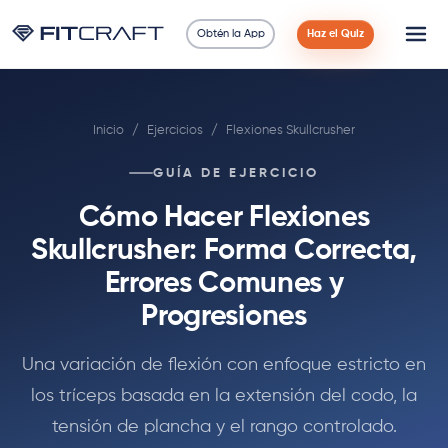
Obtén la App
Haz el Quiz
Ciencia
Inicio
/
Ejercicios
/
Flexiones Skullcrusher
Guías
GUÍA DE EJERCICIO
Comparaciones
Cómo Hacer Flexiones
90 Días
Skullcrusher: Forma Correcta,
Errores Comunes y
Ejercicios
Progresiones
Blog
Una variación de flexión con enfoque estricto en
los tríceps basada en la extensión del codo, la
Calculadoras
tensión de plancha y el rango controlado.