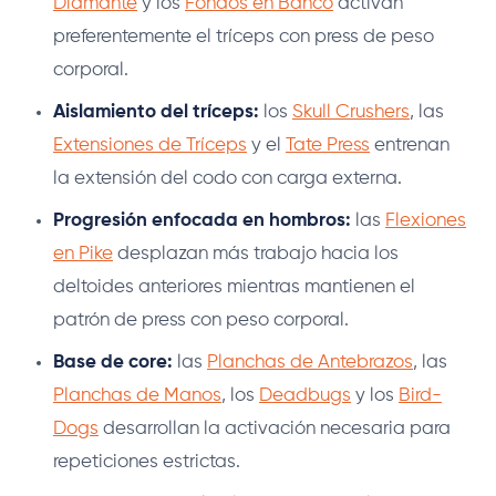
Diamante
y los
Fondos en Banco
activan
preferentemente el tríceps con press de peso
corporal.
Aislamiento del tríceps:
los
Skull Crushers
, las
Extensiones de Tríceps
y el
Tate Press
entrenan
la extensión del codo con carga externa.
Progresión enfocada en hombros:
las
Flexiones
en Pike
desplazan más trabajo hacia los
deltoides anteriores mientras mantienen el
patrón de press con peso corporal.
Base de core:
las
Planchas de Antebrazos
, las
Planchas de Manos
, los
Deadbugs
y los
Bird-
Dogs
desarrollan la activación necesaria para
repeticiones estrictas.