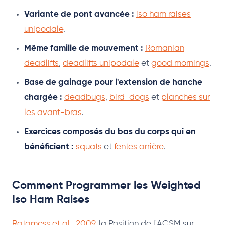
Variante de pont avancée :
iso ham raises
unipodale
.
Même famille de mouvement :
Romanian
deadlifts
,
deadlifts unipodale
et
good mornings
.
Base de gainage pour l'extension de hanche
chargée :
deadbugs
,
bird-dogs
et
planches sur
les avant-bras
.
Exercices composés du bas du corps qui en
bénéficient :
squats
et
fentes arrière
.
Comment Programmer les Weighted
Iso Ham Raises
Ratamess et al., 2009
, la Position de l'ACSM sur