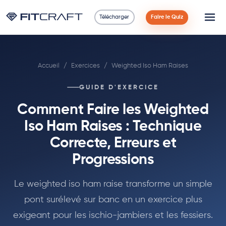
Télécharger
Faire le Quiz
Science
Accueil
/
Exercices
/
Weighted Iso Ham Raises
Guides
GUIDE D'EXERCICE
Comparaisons
Comment Faire les Weighted
90 Jours
Iso Ham Raises : Technique
Correcte, Erreurs et
Exercices
Progressions
Blog
Le weighted iso ham raise transforme un simple
pont surélevé sur banc en un exercice plus
Calculatrices
exigeant pour les ischio-jambiers et les fessiers.