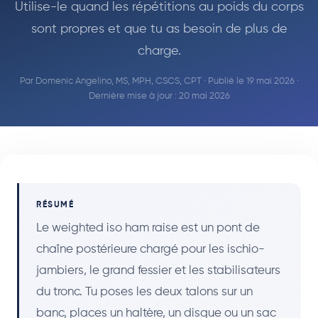
Utilise-le quand les répétitions au poids du corps
sont propres et que tu as besoin de plus de
charge.
Par
Domenic Angelino, MS, MPH, CSCS, CPT
· Publié le 19 mai 2026 ·
Dernière mise à jour : 20 mai 2026
RÉSUMÉ
Le weighted iso ham raise est un pont de
chaîne postérieure chargé pour les ischio-
jambiers, le grand fessier et les stabilisateurs
du tronc. Tu poses les deux talons sur un
banc, places un haltère, un disque ou un sac