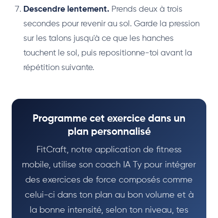
Descendre lentement.
Prends deux à trois
secondes pour revenir au sol. Garde la pression
sur les talons jusqu'à ce que les hanches
touchent le sol, puis repositionne-toi avant la
répétition suivante.
Programme cet exercice dans un
plan personnalisé
FitCraft, notre application de fitness
mobile, utilise son coach IA Ty pour intégrer
des exercices de force composés comme
celui-ci dans ton plan au bon volume et à
la bonne intensité, selon ton niveau, tes