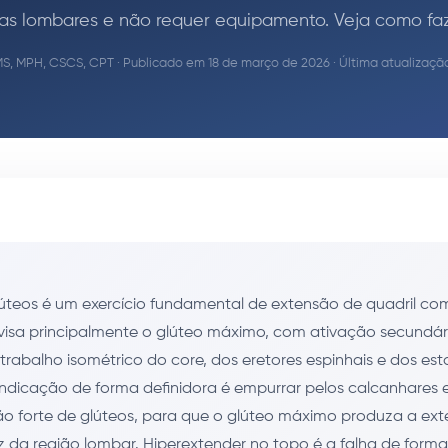
s lombares e não requer equipamento. Veja como faz
MS, MPH, CSCS, CPT
· Publicado em 18 de março de 2026 · Última atualizaç
úteos é um exercício fundamental de extensão de quadril co
visa principalmente o glúteo máximo, com ativação secundár
e trabalho isométrico do core, dos eretores espinhais e dos est
 indicação de forma definidora é empurrar pelos calcanhares e
o forte de glúteos, para que o glúteo máximo produza a ex
z da região lombar. Hiperextender no topo é a falha de for