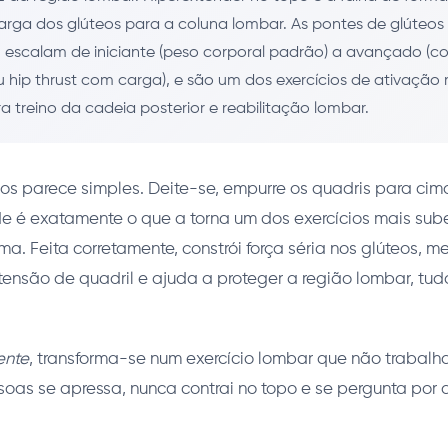
arga dos glúteos para a coluna lombar. As pontes de glúteo
 escalam de iniciante (peso corporal padrão) a avançado (
hip thrust com carga), e são um dos exercícios de ativação 
ra treino da cadeia posterior e reabilitação lombar.
os parece simples. Deite-se, empurre os quadris para cima
de é exatamente o que a torna um dos exercícios mais su
a. Feita corretamente, constrói força séria nos glúteos, m
ensão de quadril e ajuda a proteger a região lombar, tu
ente
, transforma-se num exercício lombar que não trabalha
oas se apressa, nunca contrai no topo e se pergunta por 