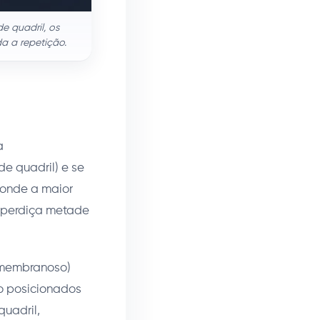
e quadril, os
da a repetição.
a
e quadril) e se
 onde a maior
esperdiça metade
mimembranoso)
o posicionados
uadril,