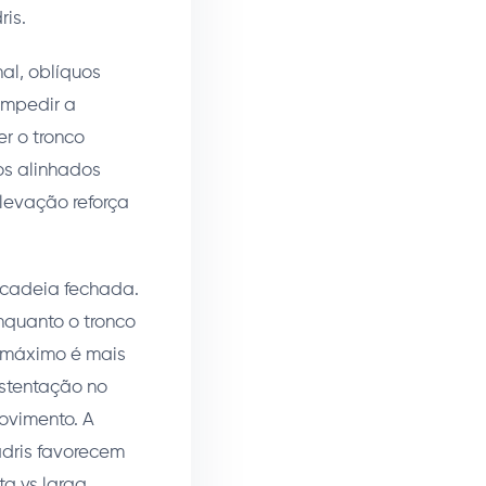
is.
al, oblíquos
impedir a
r o tronco
os alinhados
elevação reforça
 cadeia fechada.
nquanto o tronco
 máximo é mais
ustentação no
movimento. A
dris favorecem
ta vs larga