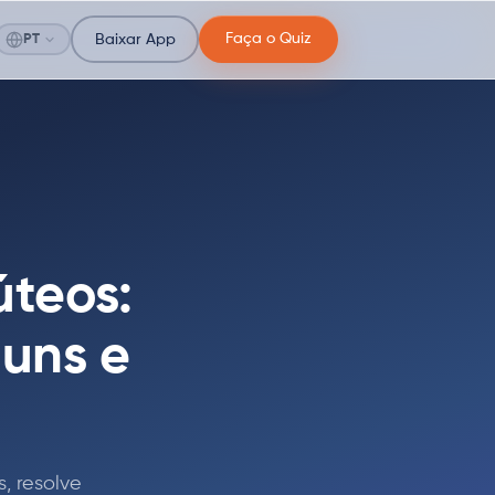
Faça o Quiz
PT
Baixar App
úteos:
muns e
, resolve