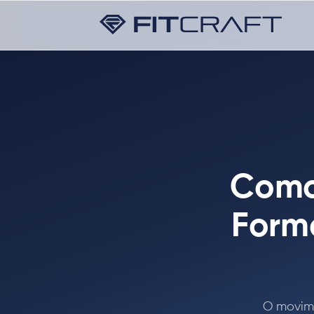
Como 
Forma
O movime