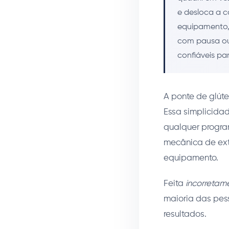
e desloca a c
equipamento,
com pausa ou 
confiáveis pa
A ponte de glúte
Essa simplicida
qualquer program
mecânica de ext
equipamento.
Feita
incorretam
maioria das pess
resultados.