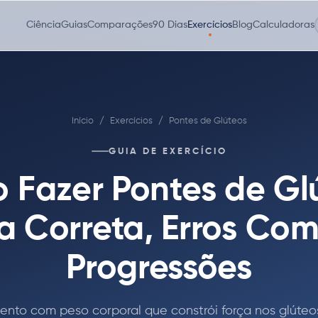
Ciência
Guias
Comparações
90 Dias
Exercícios
Blog
Calculadoras
Início
/
Exercícios
/
Pontes de Glúteos
GUIA DE EXERCÍCIO
Fazer Pontes de Gl
 Correta, Erros Co
Progressões
nto com peso corporal que constrói força nos glúteos