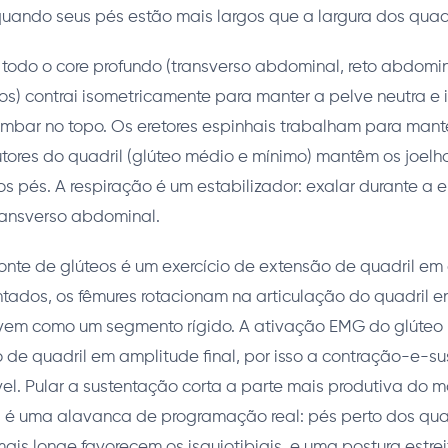
uando seus pés estão mais largos que a largura dos quadr
todo o core profundo (transverso abdominal, reto abdomin
nos) contrai isometricamente para manter a pelve neutra e 
mbar no topo. Os eretores espinhais trabalham para mante
utores do quadril (glúteo médio e mínimo) mantêm os joelh
 pés. A respiração é um estabilizador: exalar durante a 
ransverso abdominal.
nte de glúteos é um exercício de extensão de quadril em
tados, os fêmures rotacionam na articulação do quadril e
vem como um segmento rígido. A ativação EMG do glúteo
 de quadril em amplitude final, por isso a contração-e-s
el. Pular a sustentação corta a parte mais produtiva do 
 é uma alavanca de programação real: pés perto dos qua
mais longe favorecem os isquiotibiais, e uma postura estrei