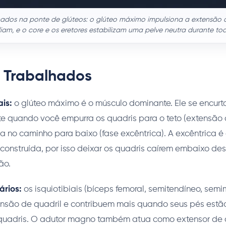
ados na ponte de glúteos: o glúteo máximo impulsiona a extensão d
iliam, e o core e os eretores estabilizam uma pelve neutra durante to
 Trabalhados
is:
o glúteo máximo é o músculo dominante. Ele se encurt
e quando você empurra os quadris para o teto (extensão d
 no caminho para baixo (fase excêntrica). A excêntrica é
 construída, por isso deixar os quadris caírem embaixo d
ão.
ários:
os isquiotibiais (bíceps femoral, semitendíneo, se
ensão de quadril e contribuem mais quando seus pés estã
quadris. O adutor magno também atua como extensor de q