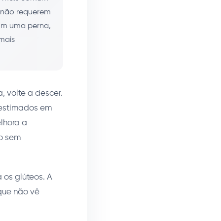
s não requerem
com uma perna,
mais
, volte a descer.
bestimados em
elhora a
do sem
 os glúteos. A
que não vê