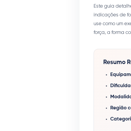
Este guia detal
indicações de fo
use como um exe
força, a forma c
Resumo Rá
Equipame
Dificuld
Modalid
Região c
Categori