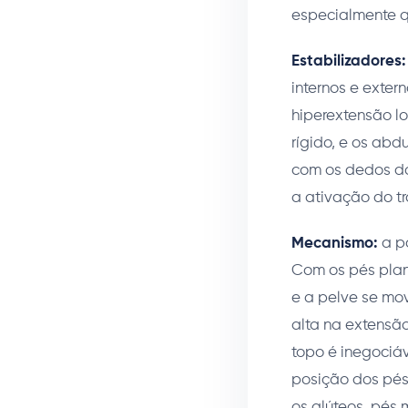
especialmente q
Estabilizadores:
internos e exter
hiperextensão lo
rígido, e os abd
com os dedos dos
a ativação do t
Mecanismo:
a po
Com os pés plan
e a pelve se mo
alta na extensão
topo é inegociáv
posição dos pés
os glúteos, pés 