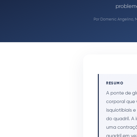
problema
Por
Domenic Angelino, 
RESUMO
A ponte de gl
corporal que 
isquiotibiais 
do quadril. A
uma contraçã
quadril em ve