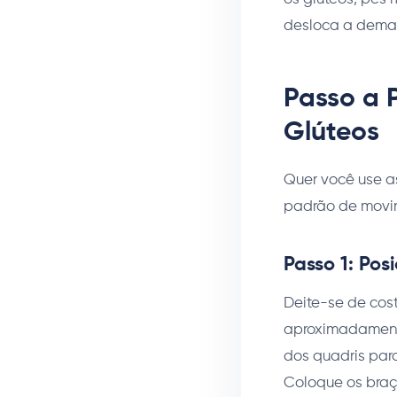
desloca a deman
Passo a 
Glúteos
Quer você use a
padrão de movim
Passo 1: Po
Deite-se de cos
aproximadamente 
dos quadris par
Coloque os braç