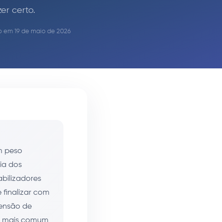
er certo.
ão em 19 de maio de 2026
m peso
ia dos
abilizadores
 finalizar com
tensão de
ma mais comum