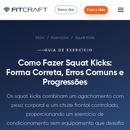
Baixar App
Faça o Quiz
Ciência
Início
/
Exercícios
/
Squat Kicks
Guias
GUIA DE EXERCÍCIO
Comparações
Como Fazer Squat Kicks:
90 Dias
Forma Correta, Erros Comuns e
Progressões
Exercícios
Os squat kicks combinam um agachamento com
Blog
peso corporal e um chute frontal controlado,
proporcionando um exercício de
Calculadoras
condicionamento sem equipamento que desafia