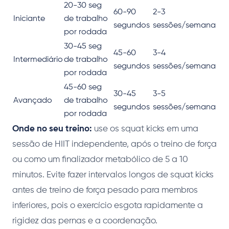
20-30 seg
60-90
2-3
Iniciante
de trabalho
segundos
sessões/semana
por rodada
30-45 seg
45-60
3-4
Intermediário
de trabalho
segundos
sessões/semana
por rodada
45-60 seg
30-45
3-5
Avançado
de trabalho
segundos
sessões/semana
por rodada
Onde no seu treino:
use os squat kicks em uma
sessão de HIIT independente, após o treino de força
ou como um finalizador metabólico de 5 a 10
minutos. Evite fazer intervalos longos de squat kicks
antes de treino de força pesado para membros
inferiores, pois o exercício esgota rapidamente a
rigidez das pernas e a coordenação.