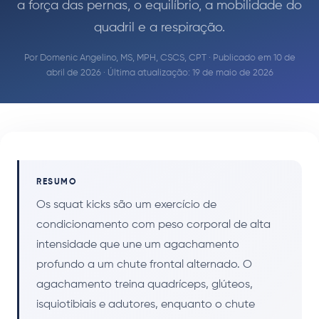
a força das pernas, o equilíbrio, a mobilidade do
quadril e a respiração.
Por
Domenic Angelino, MS, MPH, CSCS, CPT
· Publicado em 10 de
abril de 2026 · Última atualização: 19 de maio de 2026
RESUMO
Os squat kicks são um exercício de
condicionamento com peso corporal de alta
intensidade que une um agachamento
profundo a um chute frontal alternado. O
agachamento treina quadríceps, glúteos,
isquiotibiais e adutores, enquanto o chute