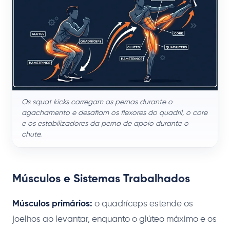
Os squat kicks carregam as pernas durante o
agachamento e desafiam os flexores do quadril, o core
e os estabilizadores da perna de apoio durante o
chute.
Músculos e Sistemas Trabalhados
Músculos primários:
o quadríceps estende os
joelhos ao levantar, enquanto o glúteo máximo e os