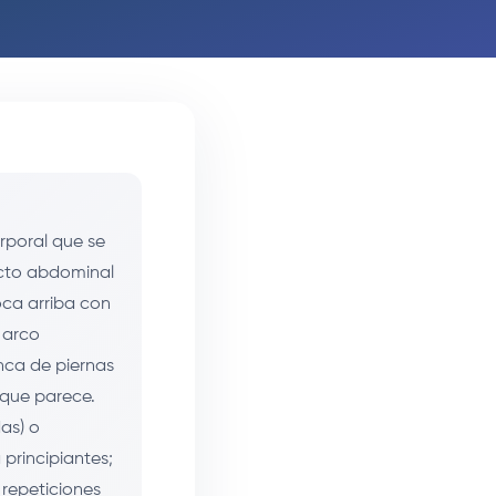
rporal que se
recto abdominal
oca arriba con
 arco
nca de piernas
 que parece.
das) o
principiantes;
 repeticiones