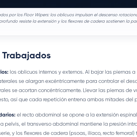
os por los Floor Wipers: los oblicuos impulsan el descenso rotacional
profundo resiste la extensión y los flexores de cadera sostienen la p
 Trabajados
ios:
los oblicuos internos y externos. Al bajar las piernas a 
aterales se alargan excéntricamente para controlar el desc
erales se acortan concéntricamente. Llevar las piernas de v
e esto, así que cada repetición entrena ambas mitades del p
arios:
el recto abdominal se opone a la extensión espinal
 la pelvis, el transverso abdominal mantiene la presión in
erie, y los flexores de cadera (psoas, ilíaco, recto femoral)