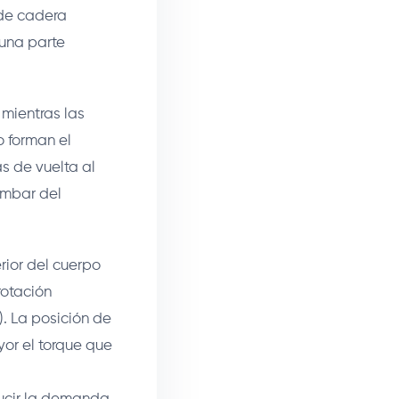
 de cadera
 una parte
 mientras las
o forman el
as de vuelta al
umbar del
rior del cuerpo
rotación
). La posición de
or el torque que