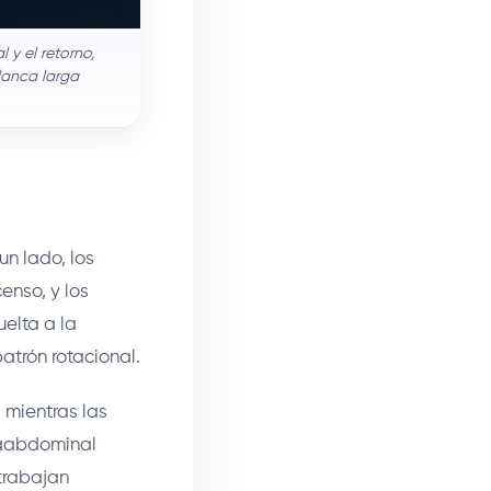
 y el retorno,
alanca larga
un lado, los
enso, y los
uelta a la
atrón rotacional.
 mientras las
traabdominal
 trabajan