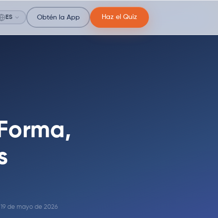
Haz el Quiz
ES
Obtén la App
 Forma,
s
n 19 de mayo de 2026