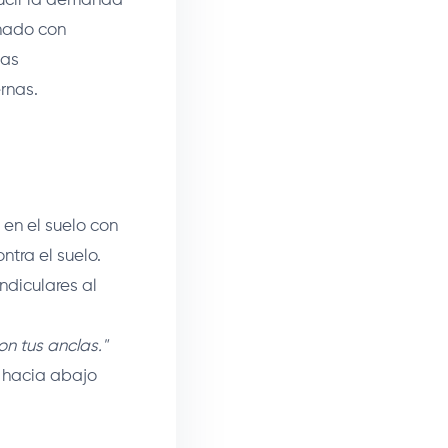
ducir la demanda
onado con
las
rnas.
en el suelo con
ntra el suelo.
diculares al
on tus anclas."
 hacia abajo