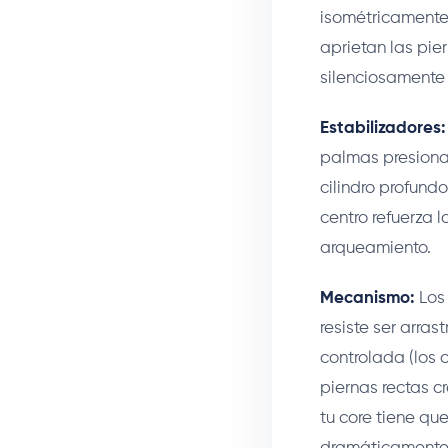
isométricamente
aprietan las pie
silenciosamente 
Estabilizadores:
palmas presionan
cilindro profundo
centro refuerza 
arqueamiento.
Mecanismo:
Los 
resiste ser arra
controlada (los 
piernas rectas c
tu core tiene que