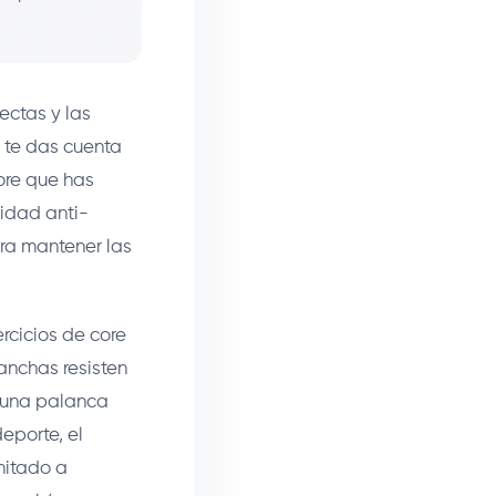
ectas y las
y te das cuenta
ore que has
lidad anti-
ara mantener las
ercicios de core
anchas resisten
o una palanca
eporte, el
imitado a