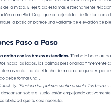
más fáciles: acortar la palanca incluso un 50% puede re
s de la mitad. El ejercicio está más estrechamente relaci
tación como Bird-Dogs que con ejercicios de flexión como 
nque la posición parece una variante de elevación de pie
iones Paso a Paso
 arriba con los brazos extendidos.
Túmbate boca arriba 
ctos hacia los lados, las palmas presionando firmemente co
piernas rectas hacia el techo de modo que queden perpen
rpo debe formar una L.
Coach Ty:
"Presiona las palmas contra el suelo. Tus brazos s
 descansan sobre el suelo; están empujando activamente
 estabilidad que tu core necesita.