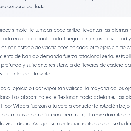
eso corporal por lado.
arece simple. Te tumbas boca arriba, levantas las piernas r
 lado en un arco controlado. Luego lo intentas de verdad 
uos han estado de vacaciones en cada otro ejercicio de c
iento de barrido demanda fuerza rotacional seria, estabi
e profundo y suficiente resistencia de flexores de cadera p
 durante toda la serie.
ce al ejercicio floor wiper tan valioso: la mayoría de los ej
lano. Las abdominales te flexionan hacia adelante. Las pl
s Floor Wipers fuerzan a tu core a controlar la rotación baj
 acerca más a cómo funciona realmente tu core durante el d
la vida diaria. Así que si tu entrenamiento de core se ha l