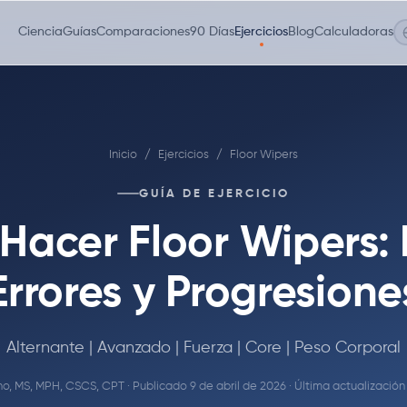
Ciencia
Guías
Comparaciones
90 Días
Ejercicios
Blog
Calculadoras
Inicio
/
Ejercicios
/
Floor Wipers
GUÍA DE EJERCICIO
acer Floor Wipers:
Errores y Progresione
Alternante | Avanzado | Fuerza | Core | Peso Corporal
no, MS, MPH, CSCS, CPT
· Publicado 9 de abril de 2026 · Última actualizació