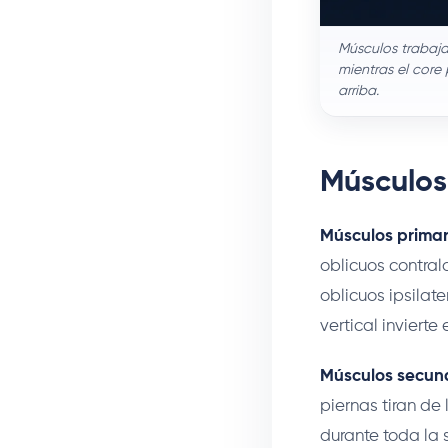
Músculos trabajad
mientras el core 
arriba.
Músculos
Músculos primar
oblicuos contral
oblicuos ipsilat
vertical inviert
Músculos secund
piernas tiran de
durante toda la s