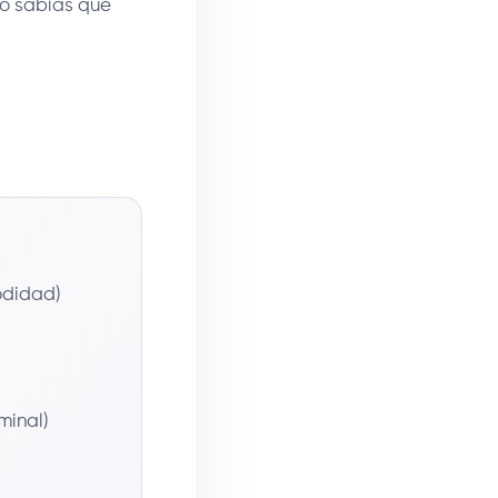
no sabías que
odidad)
minal)