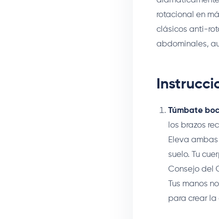
dramáticamente 
rotacional en má
clásicos anti-ro
abdominales, au
Instrucc
Túmbate boca
los brazos re
Eleva ambas 
suelo. Tu cue
Consejo del 
Tus manos no
para crear la