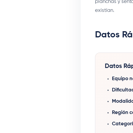
planchas y sent
existían.
Datos Rá
Datos Ráp
Equipo n
Dificulta
Modalid
Región c
Categorí