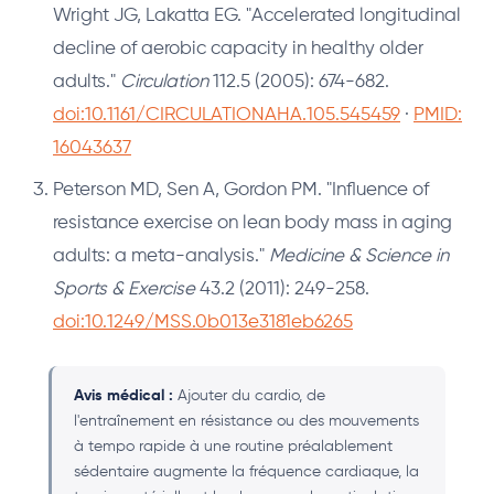
Wright JG, Lakatta EG. "Accelerated longitudinal
decline of aerobic capacity in healthy older
adults."
Circulation
112.5 (2005): 674-682.
doi:10.1161/CIRCULATIONAHA.105.545459
·
PMID:
16043637
Peterson MD, Sen A, Gordon PM. "Influence of
resistance exercise on lean body mass in aging
adults: a meta-analysis."
Medicine & Science in
Sports & Exercise
43.2 (2011): 249-258.
doi:10.1249/MSS.0b013e3181eb6265
Avis médical :
Ajouter du cardio, de
l'entraînement en résistance ou des mouvements
à tempo rapide à une routine préalablement
sédentaire augmente la fréquence cardiaque, la