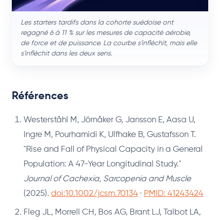
Les starters tardifs dans la cohorte suédoise ont
regagné 6 à 11 % sur les mesures de capacité aérobie,
de force et de puissance. La courbe s'infléchit, mais elle
s'infléchit dans les deux sens.
Références
Westerståhl M, Jörnåker G, Jansson E, Aasa U,
Ingre M, Pourhamidi K, Ulfhake B, Gustafsson T.
"Rise and Fall of Physical Capacity in a General
Population: A 47-Year Longitudinal Study."
Journal of Cachexia, Sarcopenia and Muscle
(2025).
doi:10.1002/jcsm.70134
·
PMID: 41243424
Fleg JL, Morrell CH, Bos AG, Brant LJ, Talbot LA,