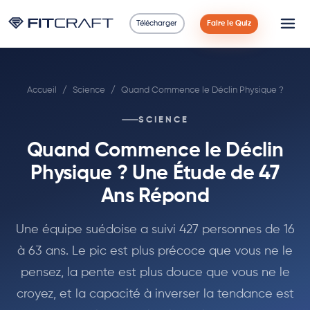
Télécharger
Faire le Quiz
Science
Accueil
/
Science
/
Quand Commence le Déclin Physique ?
Guides
SCIENCE
Comparaisons
Quand Commence le Déclin
90 Jours
Physique ? Une Étude de 47
Ans Répond
Exercices
Une équipe suédoise a suivi 427 personnes de 16
Blog
à 63 ans. Le pic est plus précoce que vous ne le
pensez, la pente est plus douce que vous ne le
Calculatrices
croyez, et la capacité à inverser la tendance est