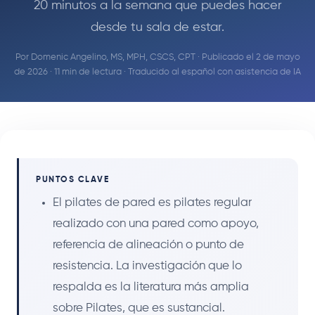
20 minutos a la semana que puedes hacer
desde tu sala de estar.
Por
Domenic Angelino, MS, MPH, CSCS, CPT
· Publicado el 2 de mayo
de 2026 · 11 min de lectura · Traducido al español con asistencia de IA
PUNTOS CLAVE
El pilates de pared es pilates regular
realizado con una pared como apoyo,
referencia de alineación o punto de
resistencia. La investigación que lo
respalda es la literatura más amplia
sobre Pilates, que es sustancial.