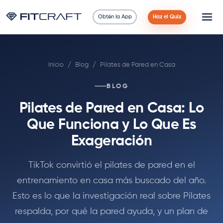
Obtén la App
Haz el Quiz
Ciencia
Inicio
/
Blog
/
Pilates de Pared en Casa
Guías
BLOG
Comparaciones
Pilates de Pared en Casa: Lo
90 Días
Que Funciona y Lo Que Es
Exageración
Ejercicios
TikTok convirtió el pilates de pared en el
Blog
entrenamiento en casa más buscado del año.
Esto es lo que la investigación real sobre Pilates
Calculadoras
respalda, por qué la pared ayuda, y un plan de