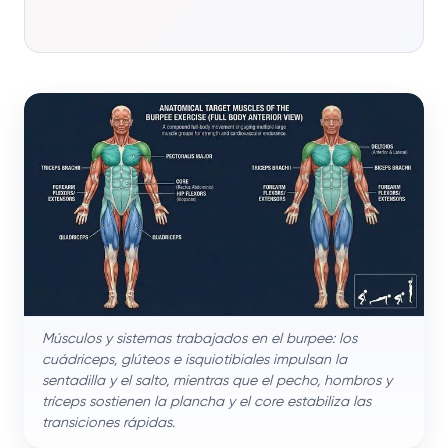
Músculos y sistemas trabajados en el burpee: los
cuádriceps, glúteos e isquiotibiales impulsan la
sentadilla y el salto, mientras que el pecho, hombros y
tríceps sostienen la plancha y el core estabiliza las
transiciones rápidas.