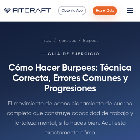
Obtén la App
Haz el Quiz
Ciencia
Inicio
/
Ejercicios
/
Burpees
Guías
GUÍA DE EJERCICIO
Comparaciones
Cómo Hacer Burpees: Técnica
90 Días
Correcta, Errores Comunes y
Progresiones
Ejercicios
El movimiento de acondicionamiento de cuerpo
Blog
completo que construye capacidad de trabajo y
fortaleza mental, si lo haces bien. Aquí está
Calculadoras
exactamente cómo.